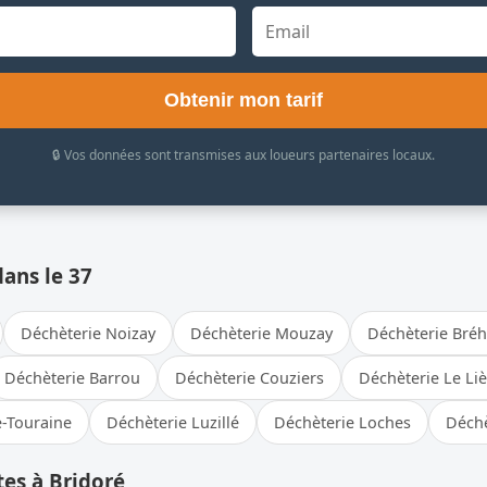
Obtenir mon tarif
🔒 Vos données sont transmises aux loueurs partenaires locaux.
dans le 37
Déchèterie Noizay
Déchèterie Mouzay
Déchèterie Bré
Déchèterie Barrou
Déchèterie Couziers
Déchèterie Le Li
e-Touraine
Déchèterie Luzillé
Déchèterie Loches
Déchè
es à Bridoré