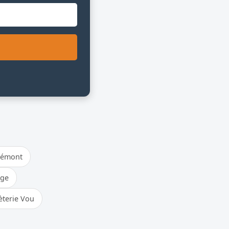
hémont
ège
terie Vou