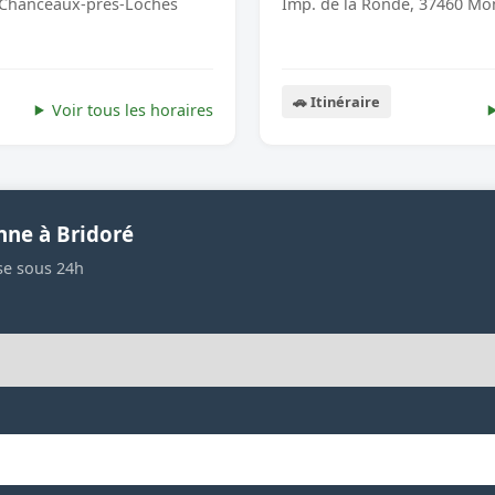
0 Chanceaux-pres-Loches
Imp. de la Ronde, 37460 Mo
🚗 Itinéraire
Voir tous les horaires
nne à Bridoré
se sous 24h