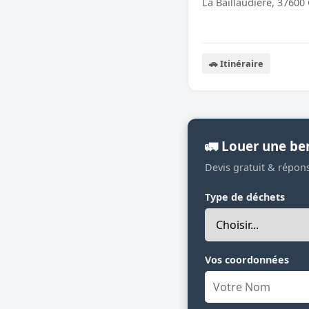
La Baillaudiere, 3760
🚗 Itinéraire
🚛 Louer une be
Devis gratuit & répon
Type de déchets
Vos coordonnées