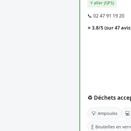
Y aller (GPS)
📞 02 47 91 19 20
⭐ 3.8/5
(sur 47 avis
♻️ Déchets acce
💡
💻
Ampoules
🍾
Bouteilles en verr