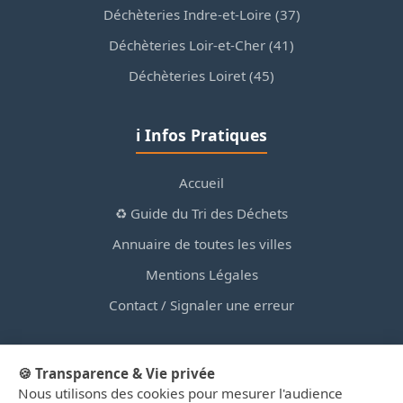
Déchèteries Indre-et-Loire (37)
Déchèteries Loir-et-Cher (41)
Déchèteries Loiret (45)
ℹ️ Infos Pratiques
Accueil
♻️ Guide du Tri des Déchets
Annuaire de toutes les villes
Mentions Légales
Contact / Signaler une erreur
🍪 Transparence & Vie privée
Nous utilisons des cookies pour mesurer l'audience
© 2026 PortailDesDechetsEnRegionCentre.fr — Site