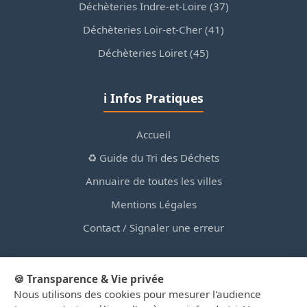
Déchèteries Indre-et-Loire (37)
Déchèteries Loir-et-Cher (41)
Déchèteries Loiret (45)
ℹ️ Infos Pratiques
Accueil
♻️ Guide du Tri des Déchets
Annuaire de toutes les villes
Mentions Légales
Contact / Signaler une erreur
🍪 Transparence & Vie privée
Nous utilisons des cookies pour mesurer l'audience
© 2026 PortailDesDechetsEnRegionCentre.fr — Site