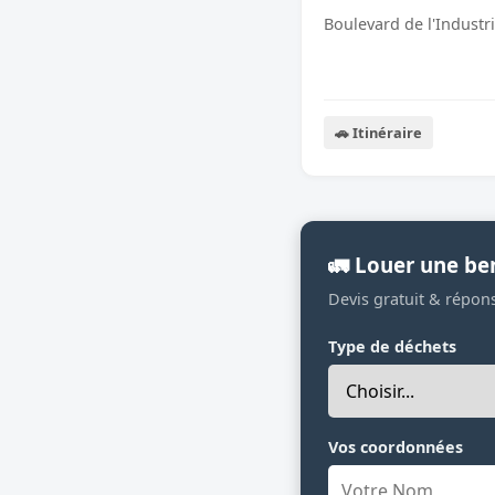
Boulevard de l'Industr
🚗 Itinéraire
🚛 Louer une be
Devis gratuit & répon
Type de déchets
Vos coordonnées