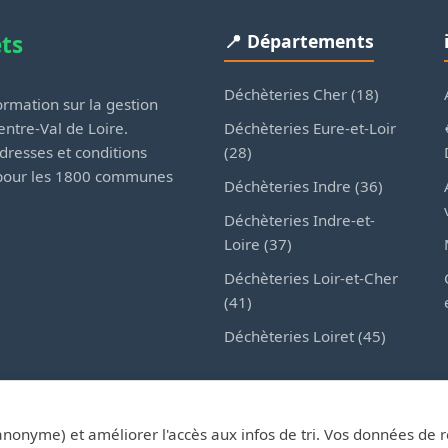
ets
📍 Départements
Déchèteries Cher (18)
rmation sur la gestion
Déchèteries Eure-et-Loir
ntre-Val de Loire.
(28)
dresses et conditions
 pour les 1800 communes
Déchèteries Indre (36)
Déchèteries Indre-et-
Loire (37)
Déchèteries Loir-et-Cher
(41)
Déchèteries Loiret (45)
anonyme) et améliorer l'accès aux infos de tri. Vos données de 
esDechetsEnRegionCentre.fr — Site d'information privé, non affilié au