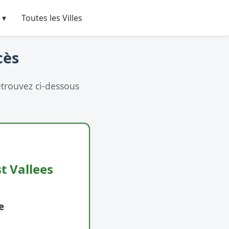
 ▾
Toutes les Villes
cès
etrouvez ci-dessous
t Vallees
e