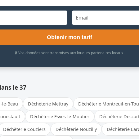
Obtenir mon tarif
🔒 Vos données sont transmises aux loueurs partenaires locaux.
dans le 37
n-le-Beau
Déchèterie Mettray
Déchèterie Montreuil-en-Tou
ouestault
Déchèterie Esves-le-Moutier
Déchèterie Descar
Déchèterie Couziers
Déchèterie Nouzilly
Déchèterie Lar