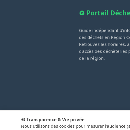
♻️ Portail Déch
Guide indépendant d'info
des déchets en Région Ce
Retrouvez les horaires, a
d'accès des déchèteries
de la région.
🍪 Transparence & Vie privée
Nous utilisons des cookies pour mesurer l'audience (
© 2026 PortailD