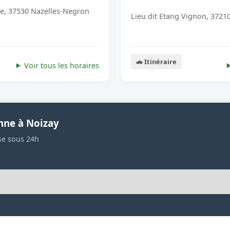
ie, 37530 Nazelles-Negron
Lieu dit Etang Vignon, 3721
🚗 Itinéraire
Voir tous les horaires
nne à Noizay
se sous 24h