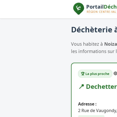
Déchèterie à
Vous habitez à
Noiz
les informations sur l

🏆 La plus proche
📍 Dechetter
Adresse :
2 Rue de Vaugondy