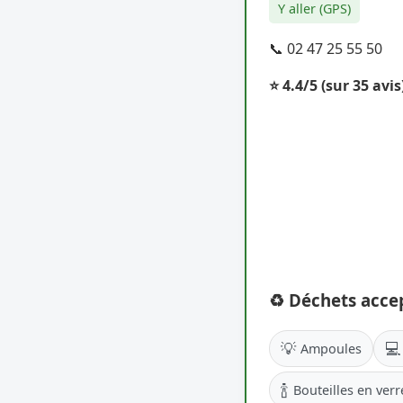
Y aller (GPS)
📞 02 47 25 55 50
⭐ 4.4/5
(sur 35 avis
♻️ Déchets acce
💡
💻
Ampoules
🍾
Bouteilles en verr