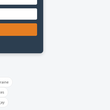
raine
tes
çay