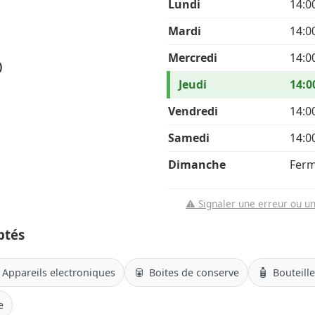
Lundi
14:0
Mardi
14:0
Mercredi
14:0
)
Jeudi
14:0
Vendredi
14:0
Samedi
14:0
Dimanche
Fer
⚠️ Signaler une erreur ou u
ptés
🥫
🧴
Appareils electroniques
Boites de conserve
Bouteill
e