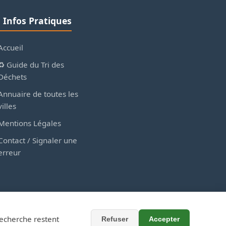
ℹ️ Infos Pratiques
Accueil
♻️ Guide du Tri des
Déchets
Annuaire de toutes les
villes
Mentions Légales
Contact / Signaler une
erreur
recherche restent
Refuser
Accepter
x collectivités.