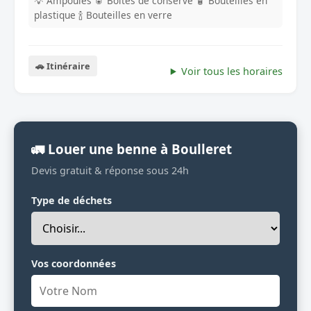
💡 Ampoules
🥫 Boites de conserve
🧴 Bouteilles en
plastique
🍾 Bouteilles en verre
🚗 Itinéraire
Voir tous les horaires
🚛 Louer une benne à Boulleret
Devis gratuit & réponse sous 24h
Type de déchets
Vos coordonnées