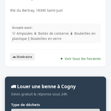
Rte du Bertray, 18340 Saint-Just
Accepte aussi :
💡 Ampoules
🥫 Boites de conserve
🧴 Bouteilles en
plastique
🍾 Bouteilles en verre
🚗 Itinéraire
Voir tous les horaires
🚛 Louer une benne à Cogny
Devis gratuit & réponse sous 24h
Type de déchets