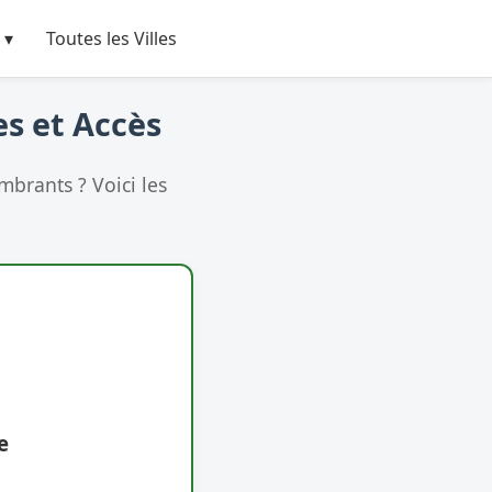
 ▾
Toutes les Villes
es et Accès
brants ? Voici les
e