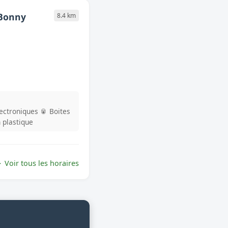
 Bonny
8.4 km
lectroniques
🥫 Boites
n plastique
Voir tous les horaires