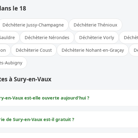
dans le 18
Déchèterie Jussy-Champagne
Déchèterie Thénioux
Sauldre
Déchèterie Nérondes
Déchèterie Vorly
Déchèt
lon
Déchèterie Coust
Déchèterie Nohant-en-Graçay
D
lès-Aubigny
tes à Sury-en-Vaux
ry-en-Vaux est-elle ouverte aujourd'hui ?
ie de Sury-en-Vaux est-il gratuit ?