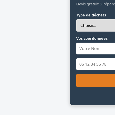
Devis gratuit & répon
Type de déchets
Vos coordonnées