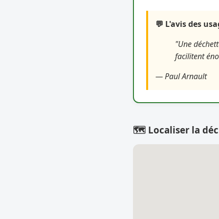
💬 L'avis des us
"Une déchett
facilitent én
— Paul Arnault
🗺️ Localiser la déc