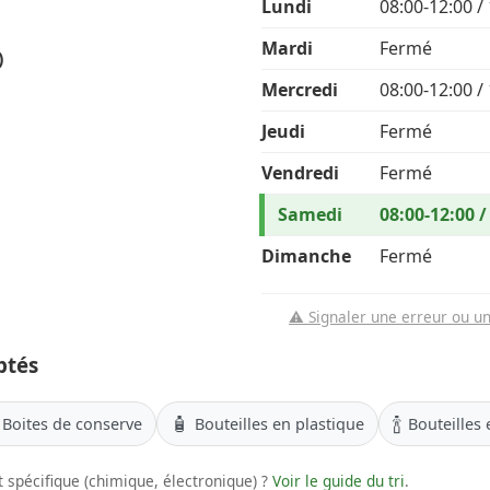
Lundi
08:00-12:00 /
Mardi
Fermé
)
Mercredi
08:00-12:00 /
Jeudi
Fermé
Vendredi
Fermé
Samedi
08:00-12:00 /
Dimanche
Fermé
⚠️ Signaler une erreur ou u
ptés
🧴
🍾
Boites de conserve
Bouteilles en plastique
Bouteilles 
 spécifique (chimique, électronique) ?
Voir le guide du tri
.