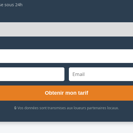
se sous 24h
Obtenir mon tarif
🔒 Vos données sont transmises aux loueurs partenaires locaux.