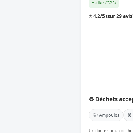
Y aller (GPS)
⭐ 4.2/5
(sur 29 avis
♻️ Déchets acce
💡
🥫
Ampoules
Un doute sur un déchet