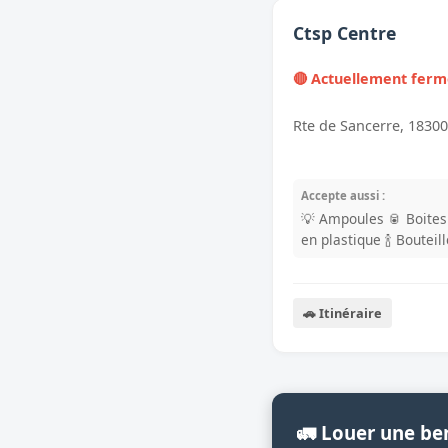
Ctsp Centre
🔴 Actuellement fer
Rte de Sancerre, 1830
Accepte aussi :
💡 Ampoules
🥫 Boite
en plastique
🍾 Bouteil
🚗 Itinéraire
🚛 Louer une be