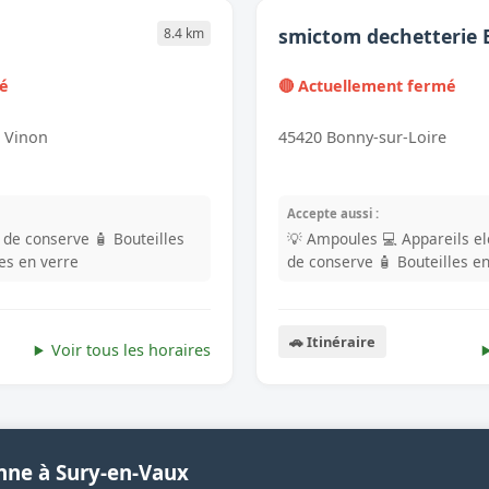
smictom dechetterie
8.4 km
mé
🔴 Actuellement fermé
0 Vinon
45420 Bonny-sur-Loire
Accepte aussi :
s de conserve
🧴 Bouteilles
💡 Ampoules
💻 Appareils e
les en verre
de conserve
🧴 Bouteilles e
🚗 Itinéraire
Voir tous les horaires
nne à Sury-en-Vaux