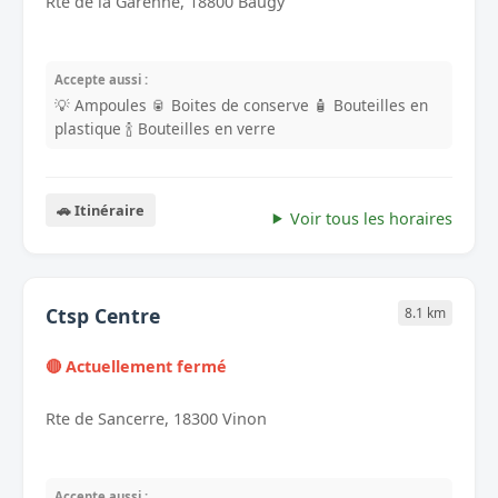
Rte de la Garenne, 18800 Baugy
Accepte aussi :
💡 Ampoules
🥫 Boites de conserve
🧴 Bouteilles en
plastique
🍾 Bouteilles en verre
🚗 Itinéraire
Voir tous les horaires
Ctsp Centre
8.1 km
🔴 Actuellement fermé
Rte de Sancerre, 18300 Vinon
Accepte aussi :