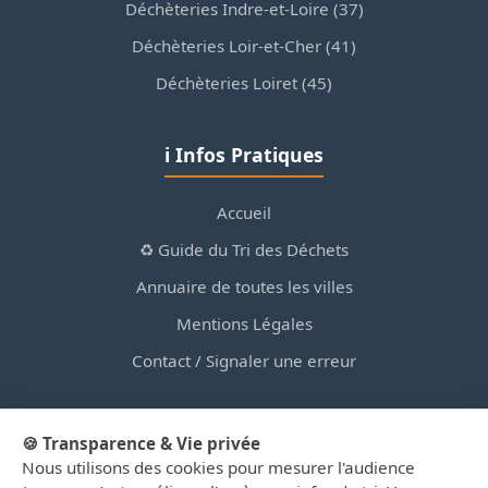
Déchèteries Indre-et-Loire (37)
Déchèteries Loir-et-Cher (41)
Déchèteries Loiret (45)
ℹ️ Infos Pratiques
Accueil
♻️ Guide du Tri des Déchets
Annuaire de toutes les villes
Mentions Légales
Contact / Signaler une erreur
🍪 Transparence & Vie privée
Nous utilisons des cookies pour mesurer l'audience
© 2026 PortailDesDechetsEnRegionCentre.fr — Site