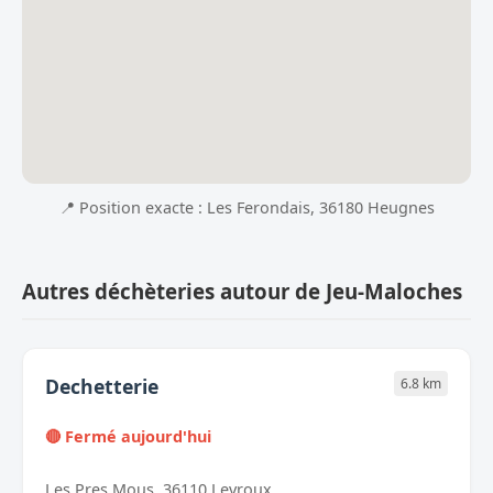
📍 Position exacte : Les Ferondais, 36180 Heugnes
Autres déchèteries autour de Jeu-Maloches
Dechetterie
6.8 km
🔴 Fermé aujourd'hui
Les Pres Mous, 36110 Levroux