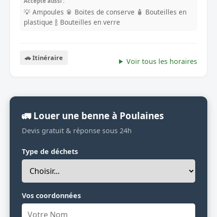
Accepte aussi :
💡 Ampoules
🥫 Boites de conserve
🧴 Bouteilles en
plastique
🍾 Bouteilles en verre
🚗 Itinéraire
Voir tous les horaires
🚛 Louer une benne à Poulaines
Devis gratuit & réponse sous 24h
Type de déchets
Vos coordonnées