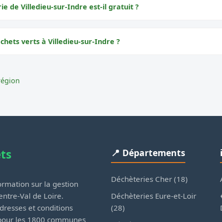
ie de Villedieu-sur-Indre est-il gratuit ?
chets verts à Villedieu-sur-Indre ?
région
ets
📍 Départements
Déchèteries Cher (18)
rmation sur la gestion
Déchèteries Eure-et-Loir
ntre-Val de Loire.
(28)
dresses et conditions
 pour les 1800 communes