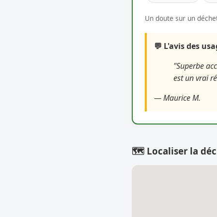
Un doute sur un déchet
💬 L'avis des us
"Superbe accu
est un vrai r
— Maurice M.
🗺️ Localiser la déc