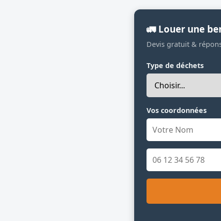
🚛 Louer une ben
Devis gratuit & répon
Type de déchets
Vos coordonnées