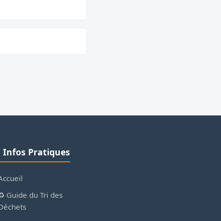
ℹ️ Infos Pratiques
Accueil
♻️ Guide du Tri des
Déchets