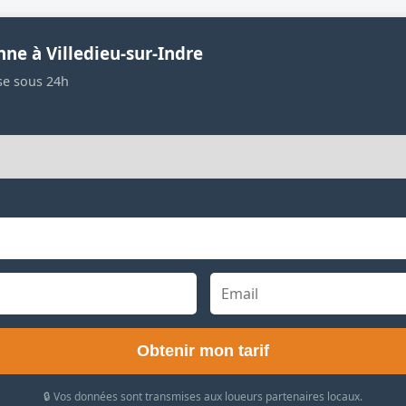
ne à Villedieu-sur-Indre
se sous 24h
Obtenir mon tarif
🔒 Vos données sont transmises aux loueurs partenaires locaux.