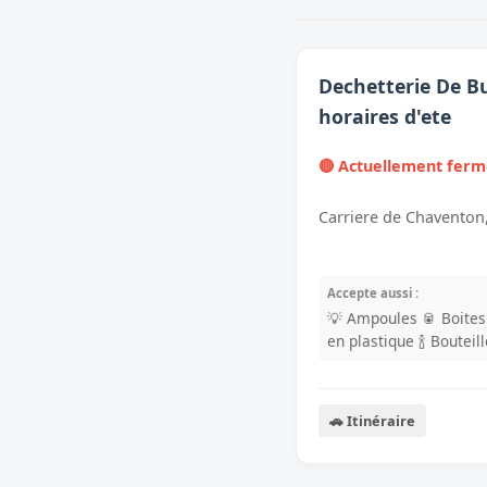
Dechetterie De B
horaires d'ete
🔴 Actuellement fer
Carriere de Chaventon
Accepte aussi :
💡 Ampoules
🥫 Boite
en plastique
🍾 Bouteil
🚗 Itinéraire