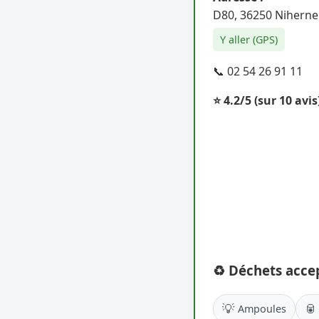
D80, 36250 Niherne
Y aller (GPS)
📞 02 54 26 91 11
⭐ 4.2/5
(sur 10 avis
♻️ Déchets acce
💡
🥫
Ampoules