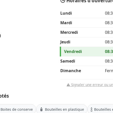
🕒 Horaires d'ouvertur
Lundi
08:3
Mardi
08:3
Mercredi
08:3
)
Jeudi
08:3
Vendredi
08:3
Samedi
08:3
Dimanche
Fer
⚠️ Signaler une erreur ou u
ptés
🧴
🍾
Boites de conserve
Bouteilles en plastique
Bouteilles 