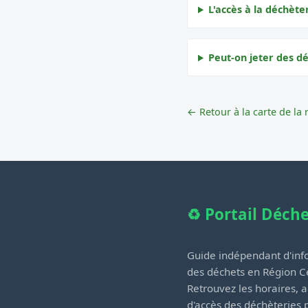
L'accès à la déchèter
Peut-on jeter des dé
← Retour à la carte de la 
♻️ Portail Déch
Guide indépendant d'info
des déchets en Région Ce
Retrouvez les horaires, a
d'accès des déchèteries