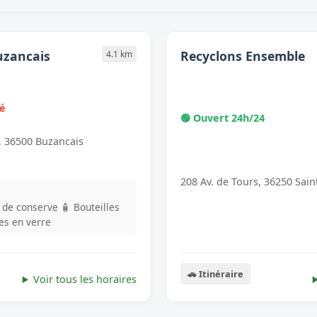
uzancais
Recyclons Ensemble
4.1 km
mé
🟢 Ouvert 24h/24
, 36500 Buzancais
208 Av. de Tours, 36250 Sai
s de conserve
🧴 Bouteilles
les en verre
🚗 Itinéraire
Voir tous les horaires