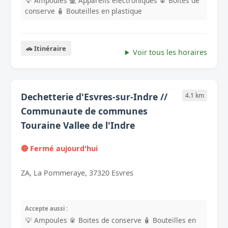
💡 Ampoules
💻 Appareils electroniques
🥫 Boites de
conserve
🧴 Bouteilles en plastique
🚗 Itinéraire
Voir tous les horaires
Dechetterie d'Esvres-sur-Indre //
4.1 km
Communaute de communes
Touraine Vallee de l'Indre
🔴 Fermé aujourd'hui
ZA, La Pommeraye, 37320 Esvres
Accepte aussi :
💡 Ampoules
🥫 Boites de conserve
🧴 Bouteilles en