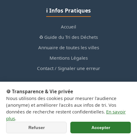
ℹ️ Infos Pratiques
Accueil
♻️ Guide du Tri des Déchets
Annuaire de toutes les villes
Mentions Légales
Contact / Signaler une erreur
🍪 Transparence & Vie privée
Nous utilisons des cookies pour mesurer l'audience
© 2026 PortailDesDechetsEnRegionCentre.fr — Site
(anonyme) et améliorer l'accès aux infos de tri. Vos
d'information privé, non affilié aux collectivités.
données de recherche restent confidentielles.
En savoir
plus
.
Refuser
Accepter
📍 Y aller (GPS)