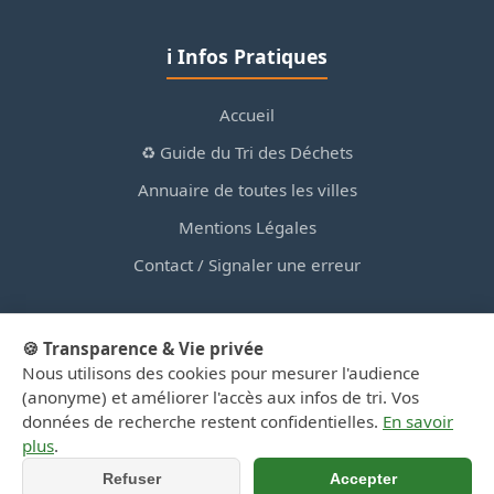
ℹ️ Infos Pratiques
Accueil
♻️ Guide du Tri des Déchets
Annuaire de toutes les villes
Mentions Légales
Contact / Signaler une erreur
🍪 Transparence & Vie privée
Nous utilisons des cookies pour mesurer l'audience
© 2026 PortailDesDechetsEnRegionCentre.fr — Site
(anonyme) et améliorer l'accès aux infos de tri. Vos
d'information privé, non affilié aux collectivités.
données de recherche restent confidentielles.
En savoir
plus
.
Refuser
Accepter
📞 Appeler
📍 Y aller (GPS)