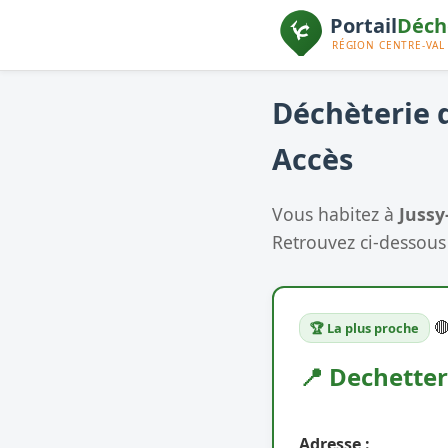
Déchèterie d
Accès
Vous habitez à
Jussy
Retrouvez ci-dessous 

🏆 La plus proche
📍 Dechette
Adresse :