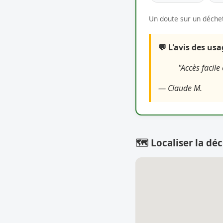
Un doute sur un déchet
💬 L'avis des us
"Accès facile
— Claude M.
🗺️ Localiser la déc