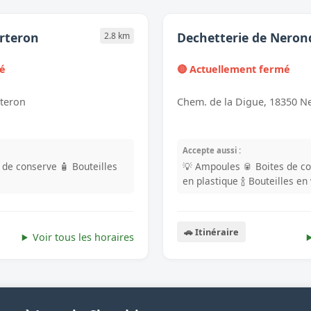
orteron
Dechetterie de Neron
2.8 km
mé
🔴 Actuellement fermé
rteron
Chem. de la Digue, 18350 N
Accepte aussi :
s de conserve
🧴 Bouteilles
💡 Ampoules
🥫 Boites de c
s
en plastique
🍾 Bouteilles en
🚗 Itinéraire
Voir tous les horaires