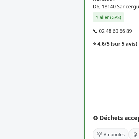
D6, 18140 Sancerg
Y aller (GPS)
📞 02 48 60 66 89
⭐ 4.6/5
(sur 5 avis)
♻️ Déchets acce
💡
🥫
Ampoules