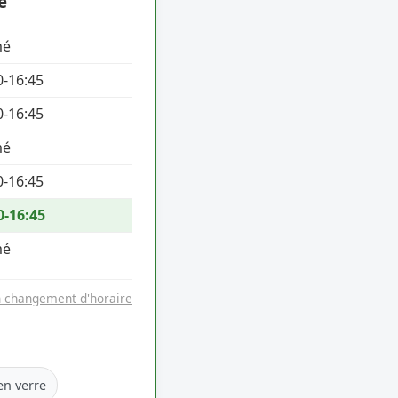
e
mé
0-16:45
0-16:45
mé
0-16:45
0-16:45
mé
n changement d'horaire
en verre