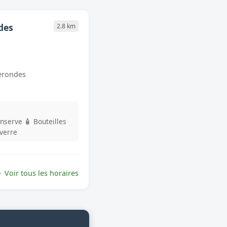
des
2.8 km
erondes
onserve
🧴 Bouteilles
 verre
Voir tous les horaires