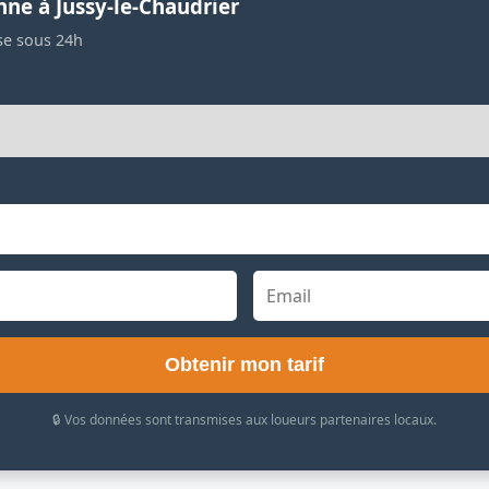
nne à Jussy-le-Chaudrier
se sous 24h
Obtenir mon tarif
🔒 Vos données sont transmises aux loueurs partenaires locaux.