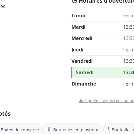
🕒 Horaires d'ouvertur
ues
Lundi
Fer
Mardi
13:3
Mercredi
13:3
Jeudi
Fer
Vendredi
13:3
Samedi
13:3
Dimanche
Fer
⚠️ Signaler une erreur ou u
ptés
🧴
🍾
Boites de conserve
Bouteilles en plastique
Bouteilles 