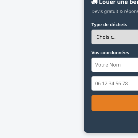
🚛 Louer une be
Devis gratuit & répon
Type de déchets
Vos coordonnées