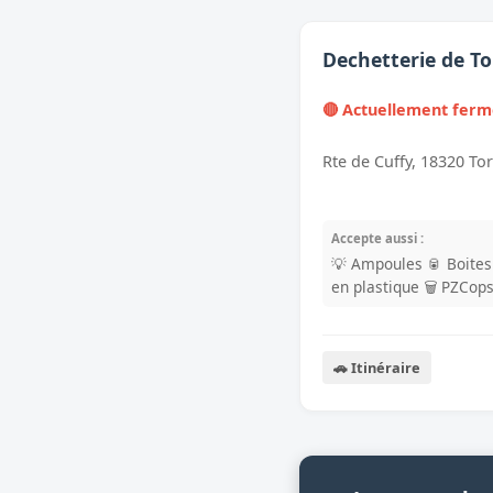
Dechetterie de T
🔴 Actuellement fer
Rte de Cuffy, 18320 To
Accepte aussi :
💡 Ampoules
🥫 Boite
en plastique
🗑️ PZCop
🚗 Itinéraire