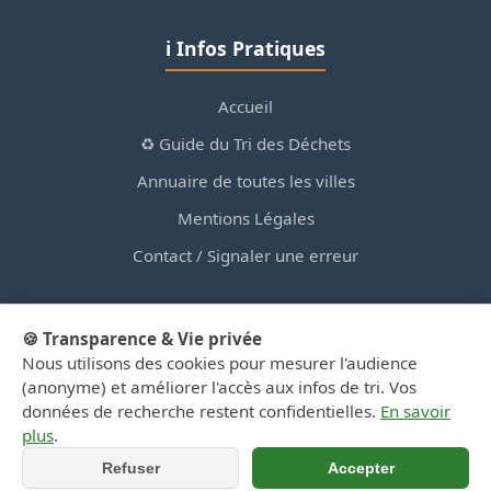
ℹ️ Infos Pratiques
Accueil
♻️ Guide du Tri des Déchets
Annuaire de toutes les villes
Mentions Légales
Contact / Signaler une erreur
🍪 Transparence & Vie privée
Nous utilisons des cookies pour mesurer l'audience
© 2026 PortailDesDechetsEnRegionCentre.fr — Site
(anonyme) et améliorer l'accès aux infos de tri. Vos
d'information privé, non affilié aux collectivités.
données de recherche restent confidentielles.
En savoir
plus
.
Refuser
Accepter
📞 Appeler
📍 Y aller (GPS)