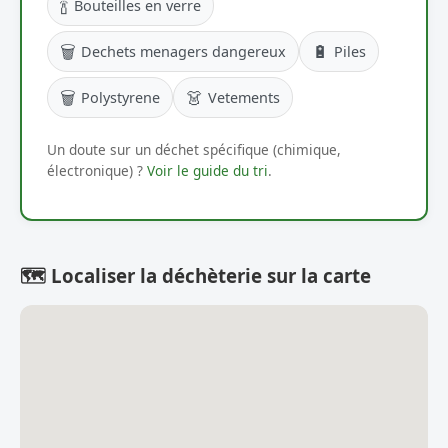
🍾
Bouteilles en verre
🗑️
🔋
Dechets menagers dangereux
Piles
🗑️
👗
Polystyrene
Vetements
Un doute sur un déchet spécifique (chimique,
électronique) ?
Voir le guide du tri
.
🗺️ Localiser la déchèterie sur la carte