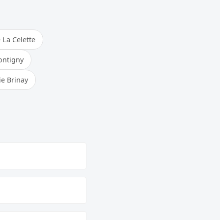
 La Celette
ontigny
ie Brinay