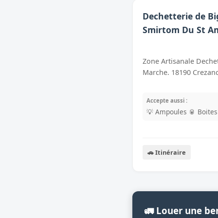
Dechetterie de Bi
Smirtom Du St A
Zone Artisanale Dechet
Marche, 18190 Crezanc
Accepte aussi :
💡 Ampoules
🥫 Boite
🚗 Itinéraire
🚛 Louer une be