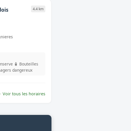
ois
4.4 km
gnieres
onserve
🧴 Bouteilles
nagers dangereux
Voir tous les horaires