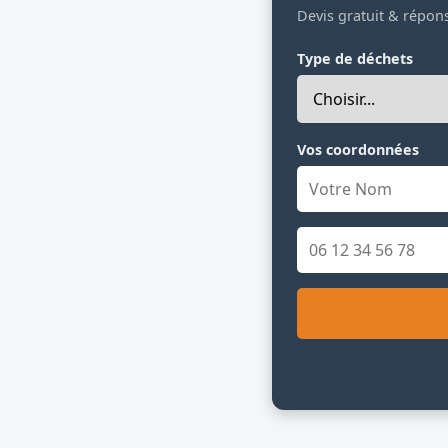
Devis gratuit & répon
Type de déchets
Vos coordonnées