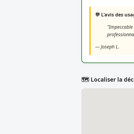
💬 L'avis des us
"Impeccable 
professionna
— Joseph L.
🗺️ Localiser la déc