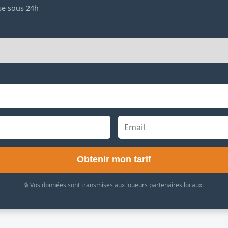
se sous 24h
Obtenir mon tarif
🔒 Vos données sont transmises aux loueurs partenaires locaux.