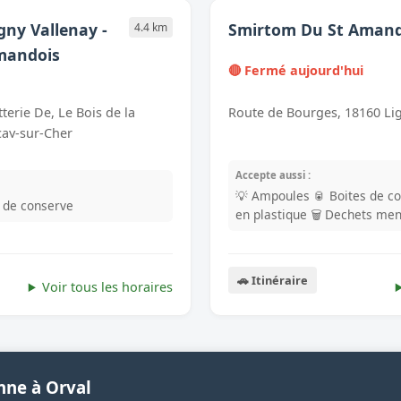
gny Vallenay -
Smirtom Du St Amand
4.4 km
mandois
🔴 Fermé aujourd'hui
Route de Bourges, 18160 Li
terie De, Le Bois de la
ay-sur-Cher
Accepte aussi :
💡 Ampoules
🥫 Boites de c
s de conserve
en plastique
🗑️ Dechets me
🚗 Itinéraire
Voir tous les horaires
nne à Orval