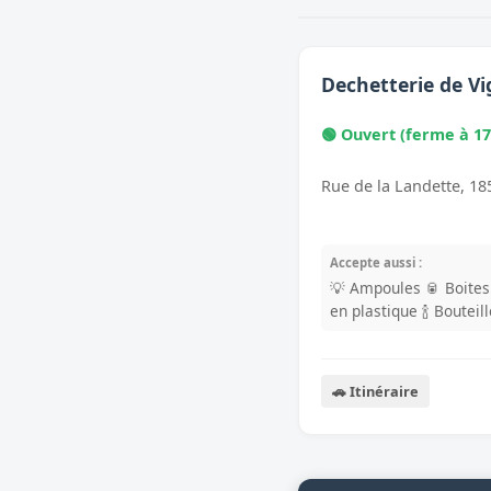
Dechetterie de V
🟢 Ouvert (ferme à 17
Rue de la Landette, 1
Accepte aussi :
💡 Ampoules
🥫 Boite
en plastique
🍾 Bouteil
🚗 Itinéraire