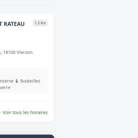
T RATEAU
1.3 km
, 18100 Vierzon
onserve
🧴 Bouteilles
 verre
Voir tous les horaires