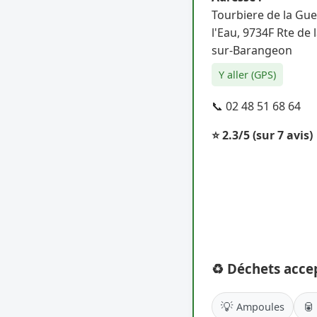
Tourbiere de la Guet
l'Eau, 9734F Rte de 
sur-Barangeon
Y aller (GPS)
📞 02 48 51 68 64
⭐ 2.3/5
(sur 7 avis)
♻️ Déchets acce
💡
🥫
Ampoules