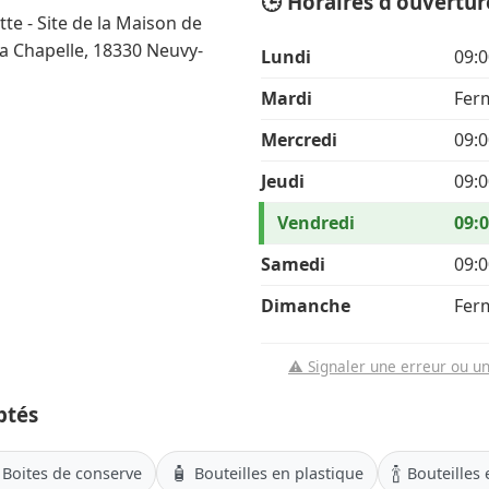
🕒 Horaires d'ouvertur
te - Site de la Maison de
la Chapelle, 18330 Neuvy-
Lundi
09:0
Mardi
Fer
Mercredi
09:0
Jeudi
09:0
Vendredi
09:0
Samedi
09:0
Dimanche
Fer
⚠️ Signaler une erreur ou u
ptés
🧴
🍾
Boites de conserve
Bouteilles en plastique
Bouteilles 