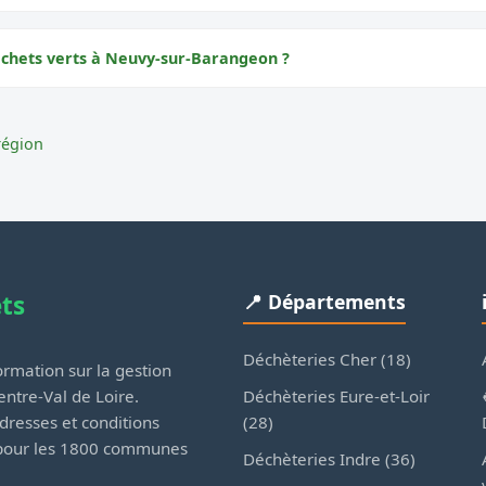
échets verts à Neuvy-sur-Barangeon ?
région
ets
📍 Départements
Déchèteries Cher (18)
rmation sur la gestion
Déchèteries Eure-et-Loir
ntre-Val de Loire.
(28)
dresses et conditions
 pour les 1800 communes
Déchèteries Indre (36)