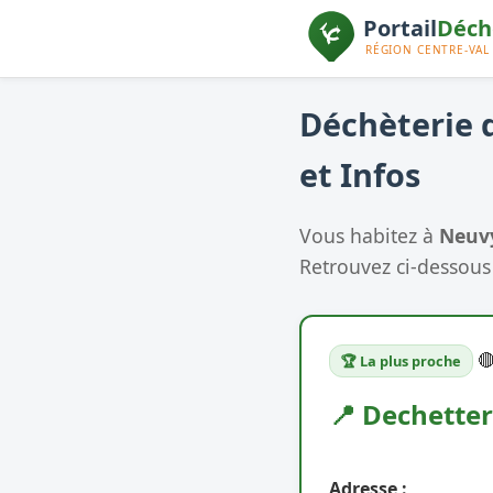
Déchèterie 
et Infos
Vous habitez à
Neuv
Retrouvez ci-dessous 

🏆 La plus proche
📍 Dechette
Adresse :