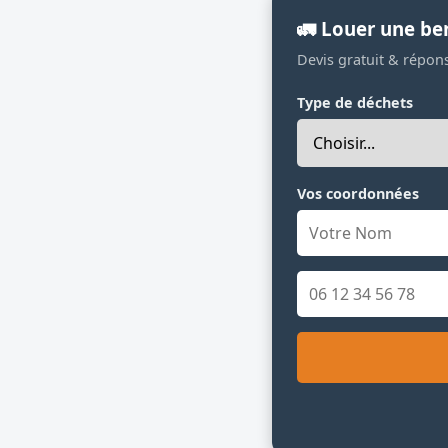
🚛 Louer une b
Devis gratuit & répon
Type de déchets
Vos coordonnées