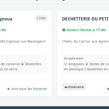
ignoux
DECHETTERIE DU PETI
1.3 km
:30)
🟢 Ouvert (ferme à 17:30)
8500 Vignoux-sur-Barangeon
Chem. du Carroir aux Ajoncs
Accepte aussi :
s de conserve
🧴 Bouteilles
💡 Ampoules
🥫 Boites de c
les en verre
en plastique
🍾 Bouteilles en
🚗 Itinéraire
Voir tous les horaires