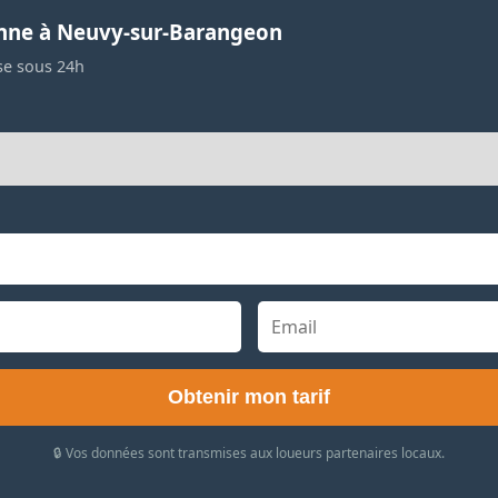
enne à Neuvy-sur-Barangeon
se sous 24h
Obtenir mon tarif
🔒 Vos données sont transmises aux loueurs partenaires locaux.