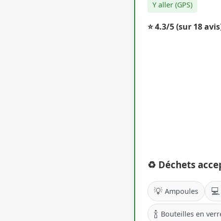
Y aller (GPS)
⭐ 4.3/5
(sur 18 avis
♻️ Déchets acce
💡
💻
Ampoules
🍾
Bouteilles en verr