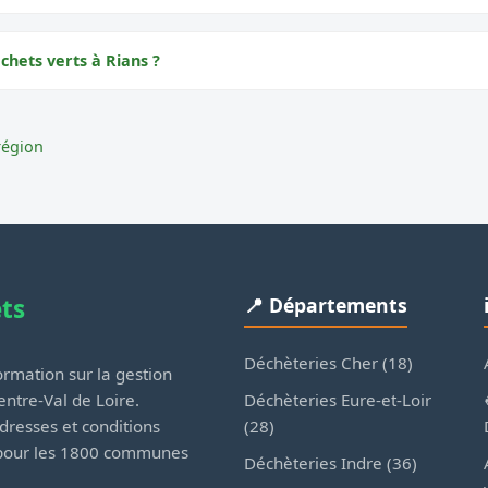
chets verts à Rians ?
région
ets
📍 Départements
Déchèteries Cher (18)
rmation sur la gestion
Déchèteries Eure-et-Loir
ntre-Val de Loire.
(28)
dresses et conditions
 pour les 1800 communes
Déchèteries Indre (36)