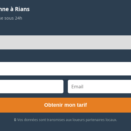
nne à Rians
se sous 24h
Obtenir mon tarif
🔒 Vos données sont transmises aux loueurs partenaires locaux.