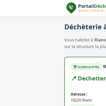
Déchèterie à
Vous habitez à
Rians
sur la structure la pl

🏆 La plus proche
📍 Dechetter
Adresse :
18220 Rians