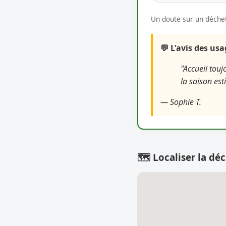
Un doute sur un déchet
💬 L'avis des us
"Accueil tou
la saison es
— Sophie T.
🗺️ Localiser la déc