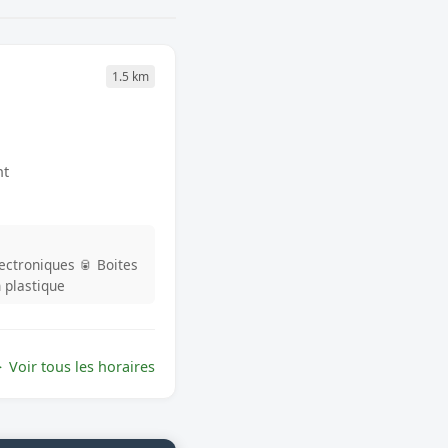
1.5 km
nt
lectroniques
🥫 Boites
n plastique
Voir tous les horaires