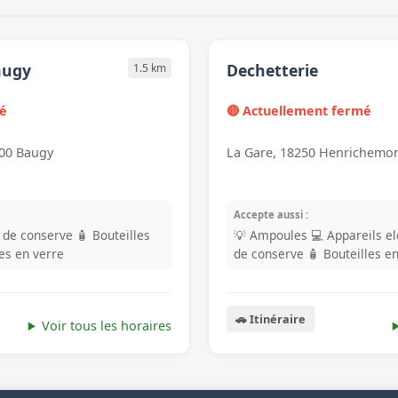
augy
Dechetterie
1.5 km
mé
🔴 Actuellement fermé
800 Baugy
La Gare, 18250 Henrichemo
Accepte aussi :
s de conserve
🧴 Bouteilles
💡 Ampoules
💻 Appareils e
les en verre
de conserve
🧴 Bouteilles e
🚗 Itinéraire
Voir tous les horaires