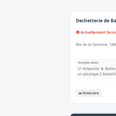
Dechetterie de B
🔴 Actuellement fer
Rte de la Garenne, 18
Accepte aussi :
💡 Ampoules
🥫 Boite
en plastique
🍾 Bouteil
🚗 Itinéraire