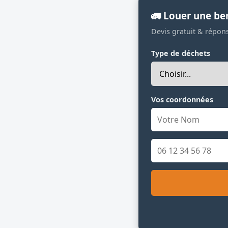
🚛 Louer une be
Devis gratuit & répon
Type de déchets
Vos coordonnées