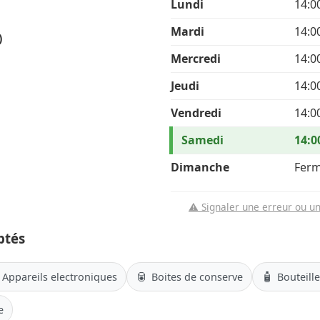
Lundi
14:0
Mardi
14:0
)
Mercredi
14:0
Jeudi
14:0
Vendredi
14:0
Samedi
14:0
Dimanche
Fer
⚠️ Signaler une erreur ou u
ptés
🥫
🧴
Appareils electroniques
Boites de conserve
Bouteill
e