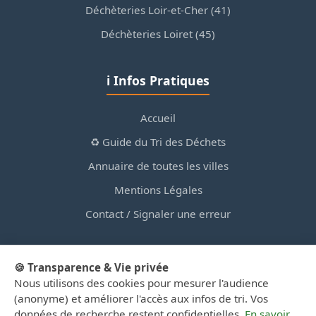
Déchèteries Loir-et-Cher (41)
Déchèteries Loiret (45)
ℹ️ Infos Pratiques
Accueil
♻️ Guide du Tri des Déchets
Annuaire de toutes les villes
Mentions Légales
Contact / Signaler une erreur
🍪 Transparence & Vie privée
Nous utilisons des cookies pour mesurer l'audience
© 2026 PortailDesDechetsEnRegionCentre.fr — Site
(anonyme) et améliorer l'accès aux infos de tri. Vos
d'information privé, non affilié aux collectivités.
données de recherche restent confidentielles.
En savoir