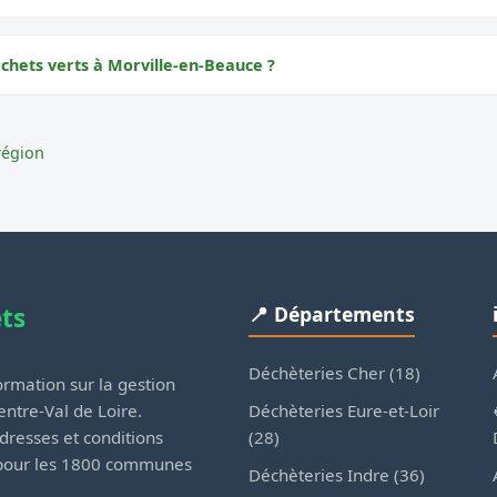
échets verts à Morville-en-Beauce ?
région
ets
📍 Départements
Déchèteries Cher (18)
rmation sur la gestion
Déchèteries Eure-et-Loir
ntre-Val de Loire.
(28)
dresses et conditions
 pour les 1800 communes
Déchèteries Indre (36)