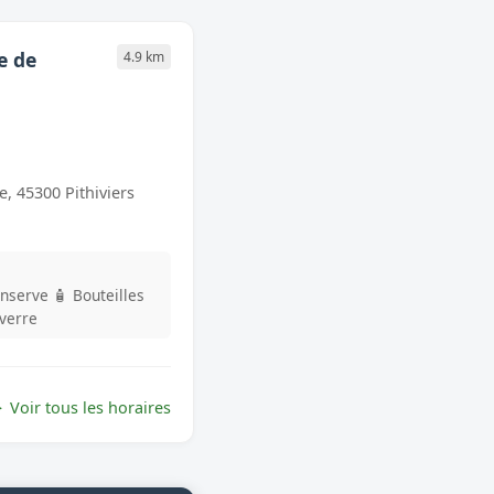
e de
4.9 km
, 45300 Pithiviers
onserve
🧴 Bouteilles
 verre
Voir tous les horaires