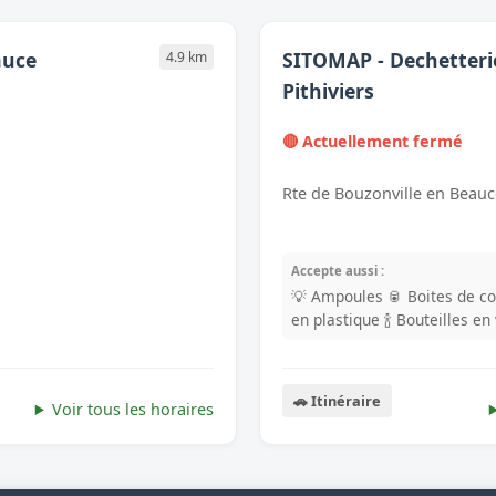
auce
SITOMAP - Dechetteri
4.9 km
Pithiviers
🔴 Actuellement fermé
Rte de Bouzonville en Beauce
Accepte aussi :
💡 Ampoules
🥫 Boites de c
en plastique
🍾 Bouteilles en
🚗 Itinéraire
Voir tous les horaires