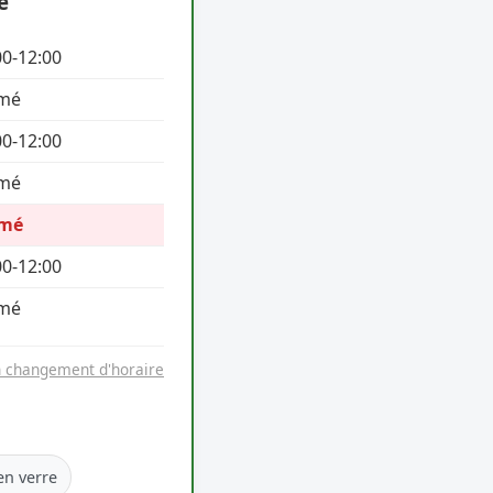
e
00-12:00
mé
00-12:00
mé
rmé
00-12:00
mé
n changement d'horaire
en verre