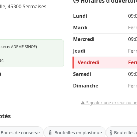
🕒 Horaires d'ouvertur
lle, 45300 Sermaises
Lundi
09:
Mardi
Fer
Mercredi
09:
Source: ADEME SINOE)
Jeudi
Fer
94
Vendredi
Fe
)
Samedi
09:
Dimanche
Fer
⚠️ Signaler une erreur ou u
ptés
🧴
🍾
Boites de conserve
Bouteilles en plastique
Bouteilles 