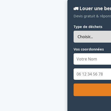
🚛 Louer une be
Devis gratuit & répon
Type de déchets
Vos coordonnées