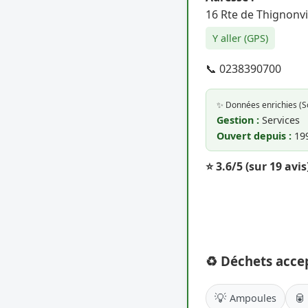
16 Rte de Thignonvi
Y aller (GPS)
📞 0238390700
✨ Données enrichies (
Gestion :
Services
Ouvert depuis :
19
⭐ 3.6/5
(sur 19 avis
♻️ Déchets acce
💡
🥫
Ampoules