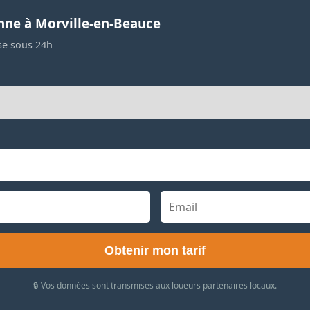
nne à Morville-en-Beauce
se sous 24h
Obtenir mon tarif
🔒 Vos données sont transmises aux loueurs partenaires locaux.