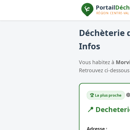
Déchèterie d
Infos
Vous habitez à
Morvi
Retrouvez ci-dessous 

🏆 La plus proche
📍 Decheter
Adresse :