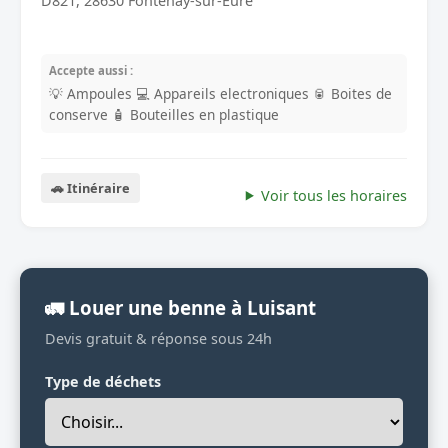
D821, 28630 Fontenay-sur-Eure
Accepte aussi :
💡 Ampoules
💻 Appareils electroniques
🥫 Boites de
conserve
🧴 Bouteilles en plastique
🚗 Itinéraire
Voir tous les horaires
🚛 Louer une benne à Luisant
Devis gratuit & réponse sous 24h
Type de déchets