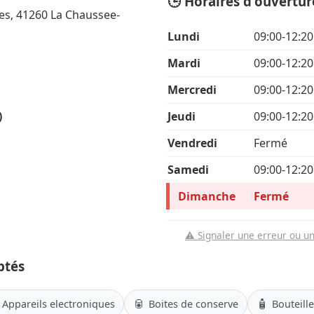
🕒 Horaires d'ouvertur
es, 41260 La Chaussee-
Lundi
09:00-12:20
Mardi
09:00-12:20
Mercredi
09:00-12:20
)
Jeudi
09:00-12:20
Vendredi
Fermé
Samedi
09:00-12:20
Dimanche
Fermé
⚠️ Signaler une erreur ou u
ptés
🥫
🧴
Appareils electroniques
Boites de conserve
Bouteill