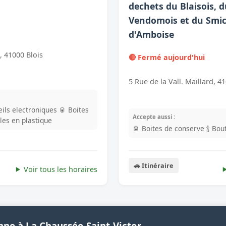
dechets du Blaisois, 
Vendomois et du Smi
d'Amboise
, 41000 Blois
🔴 Fermé aujourd'hui
5 Rue de la Vall. Maillard, 4
ils electroniques
🥫 Boites
Accepte aussi :
lles en plastique
🥫 Boites de conserve
🍾 Bou
🚗 Itinéraire
Voir tous les horaires
nne à La Chaussée-Saint-Victor