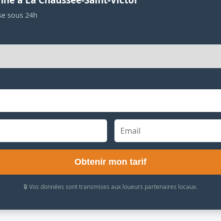
se sous 24h
Obtenir mon tarif
🔒 Vos données sont transmises aux loueurs partenaires locaux.