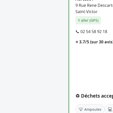
9 Rue Rene Descart
Saint-Victor
Y aller (GPS)
📞 02 54 58 92 18
⭐ 3.7/5
(sur 30 avis
♻️ Déchets acce
💡
💻
Ampoules