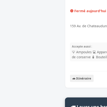
🔴 Fermé aujourd'hui
159 Av. de Chateaudun
Accepte aussi :
💡 Ampoules
💻 Appare
de conserve
🧴 Boutei
🚗 Itinéraire
🚛 Louer une be