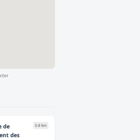
ctor
e de
0.8 km
ment des