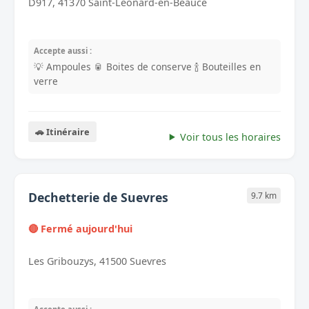
D917, 41370 Saint-Leonard-en-Beauce
Accepte aussi :
💡 Ampoules
🥫 Boites de conserve
🍾 Bouteilles en
verre
🚗 Itinéraire
Voir tous les horaires
Dechetterie de Suevres
9.7 km
🔴 Fermé aujourd'hui
Les Gribouzys, 41500 Suevres