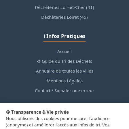
Déchèteries Loir-et-Cher (41)
Déchèteries Loiret (45)
ℹ️ Infos Pratiques
Accueil
♻️ Guide du Tri des Déchets
Annuaire de toutes les villes
Mentions Légales
Contact / Signaler une erreur
🍪 Transparence & Vie privée
Nous utilisons des cookies pour mesurer l'audience
© 2026 PortailDesDechetsEnRegionCentre.fr — Site
(anonyme) et améliorer l'accès aux infos de tri. Vos
d'information privé, non affilié aux collectivités.