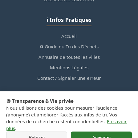
ℹ️ Infos Pratiques
Accueil
♻️ Guide du Tri des Déchets
Annuaire de toutes les villes
Mentions Légales
Contact / Signaler une erreur
🍪 Transparence & Vie privée
Nous utilisons des cookies pour mesurer l'audience
© 2026 PortailDesDechetsEnRegionCentre.fr — Site
(anonyme) et améliorer l'accès aux infos de tri. Vos
d'information privé, non affilié aux collectivités.
données de recherche restent confidentielles.
En savoir
plus
.
Refuser
Accepter