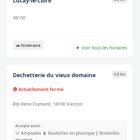
Lucay-le-Libre
36150
🚗 Itinéraire
Voir tous les horaires
Dechetterie du vieux domaine
4.8 km
🔴 Actuellement fermé
Rte Rene Dumont, 18100 Vierzon
Accepte aussi :
💡 Ampoules
🧴 Bouteilles en plastique
🍾 Bouteilles
en verre