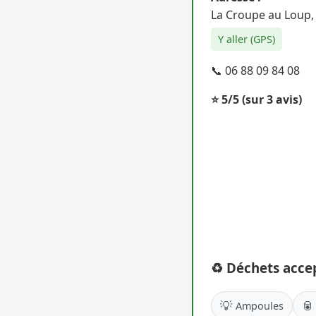
La Croupe au Loup,
Y aller (GPS)
📞 06 88 09 84 08
⭐ 5/5
(sur 3 avis)
♻️ Déchets acce
💡
🥫
Ampoules