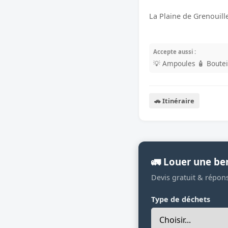
La Plaine de Grenouill
Accepte aussi :
💡 Ampoules
🧴 Boutei
🚗 Itinéraire
🚛 Louer une be
Devis gratuit & répon
Type de déchets