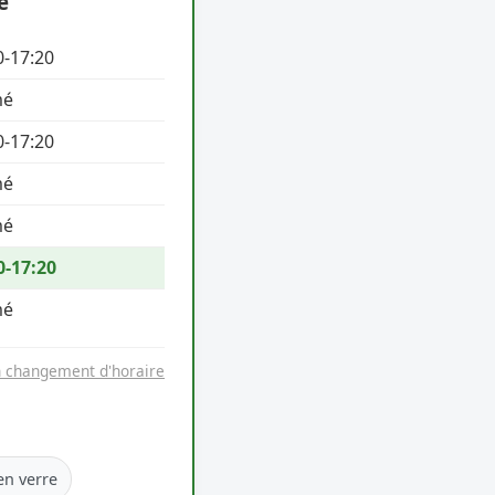
e
0-17:20
mé
0-17:20
mé
mé
0-17:20
mé
n changement d'horaire
en verre