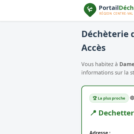
Déchèterie d
Accès
Vous habitez à
Dame-
informations sur la s

🏆 La plus proche
📍 Dechetter
Adresse :