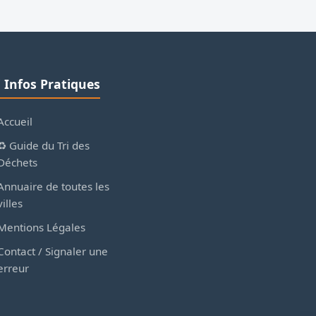
ℹ️ Infos Pratiques
Accueil
♻️ Guide du Tri des
Déchets
Annuaire de toutes les
villes
Mentions Légales
Contact / Signaler une
erreur