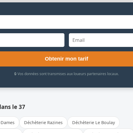
Obtenir mon tarif
🔒 Vos données sont transmises aux loueurs partenaires locaux.
dans le 37
x-Dames
Déchèterie Razines
Déchèterie Le Boulay