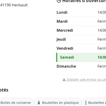
🕒 Horaires d'ouvertur
 41190 Herbault
Lundi
14:0
Mardi
Fer
Mercredi
14:0
Jeudi
Fer
Vendredi
Fer
Samedi
14:0
Dimanche
Fer
⚠️ Signaler une erreur ou u
ptés
🧴
🍾
Boites de conserve
Bouteilles en plastique
Bouteilles 