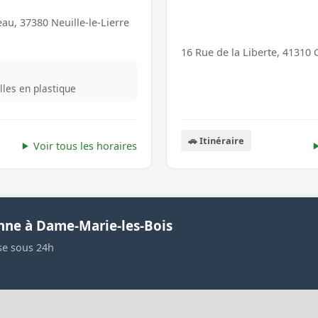
eau, 37380 Neuille-le-Lierre
16 Rue de la Liberte, 4131
lles en plastique
🚗 Itinéraire
Voir tous les horaires
nne à Dame-Marie-les-Bois
se sous 24h