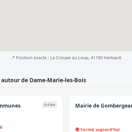
📍 Position exacte : La Croupe au Loup, 41190 Herbault
 autour de Dame-Marie-les-Bois
mmunes
Mairie de Gombergea
8.4 km
mé
🔴 Fermé aujourd'hui