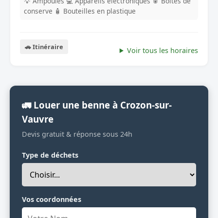
💡 Ampoules
💻 Appareils electroniques
🥫 Boites de
conserve
🧴 Bouteilles en plastique
🚗 Itinéraire
Voir tous les horaires
🚛 Louer une benne à Crozon-sur-
Vauvre
Devis gratuit & réponse sous 24h
Type de déchets
Vos coordonnées