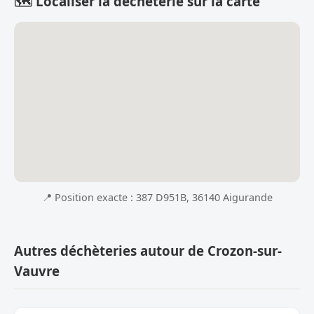
🗺️ Localiser la déchèterie sur la carte
📍 Position exacte : 387 D951B, 36140 Aigurande
Autres déchèteries autour de Crozon-sur-
Vauvre