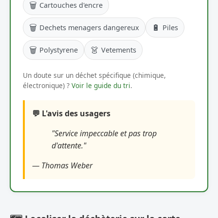
🗑️
Cartouches d'encre
🗑️
🔋
Dechets menagers dangereux
Piles
🗑️
👗
Polystyrene
Vetements
Un doute sur un déchet spécifique (chimique,
électronique) ?
Voir le guide du tri
.
💬 L'avis des usagers
"Service impeccable et pas trop
d'attente."
— Thomas Weber