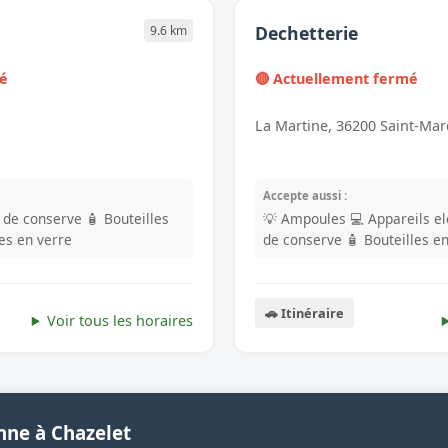
Dechetterie
9.6 km
mé
🔴 Actuellement fermé
La Martine, 36200 Saint-Mar
Accepte aussi :
s de conserve
🧴 Bouteilles
💡 Ampoules
💻 Appareils e
les en verre
de conserve
🧴 Bouteilles e
🚗 Itinéraire
Voir tous les horaires
nne à Chazelet