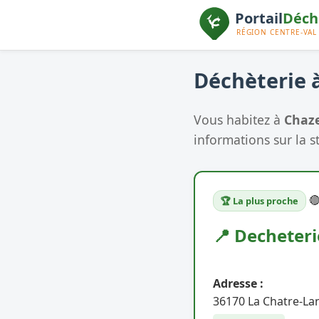
Déchèterie à
Vous habitez à
Chaze
informations sur la s

🏆 La plus proche
📍 Decheteri
Adresse :
36170 La Chatre-La