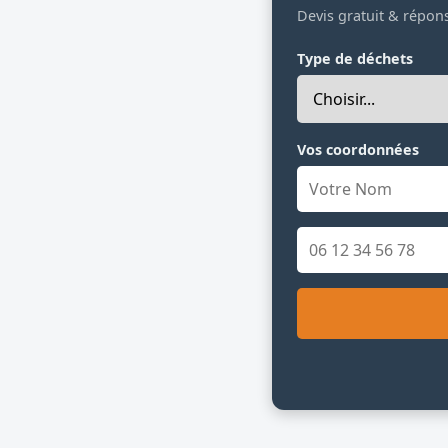
Devis gratuit & répon
Type de déchets
Vos coordonnées