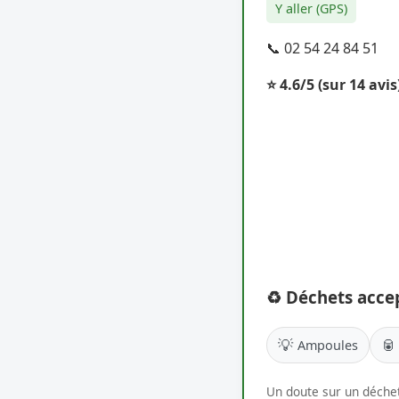
Y aller (GPS)
📞 02 54 24 84 51
⭐ 4.6/5
(sur 14 avis
♻️ Déchets acce
💡
🥫
Ampoules
Un doute sur un déchet