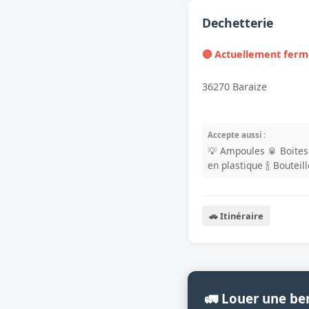
Dechetterie
🔴 Actuellement fer
36270 Baraize
Accepte aussi :
💡 Ampoules
🥫 Boite
en plastique
🍾 Bouteil
🚗 Itinéraire
🚛 Louer une be