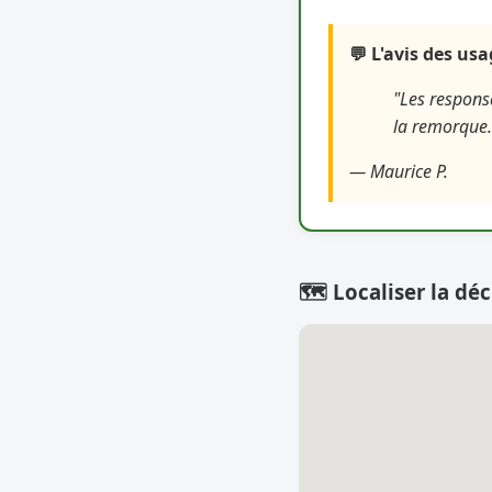
💬 L'avis des us
"Les responsa
la remorque.
— Maurice P.
🗺️ Localiser la déc