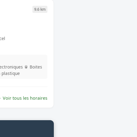
9.6 km
cel
lectroniques
🥫 Boites
n plastique
Voir tous les horaires