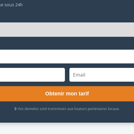
se sous 24h
Obtenir mon tarif
🔒 Vos données sont transmises aux loueurs partenaires locaux.