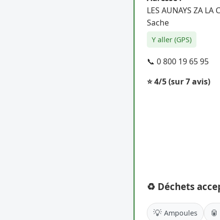
LES AUNAYS ZA LA 
Sache
Y aller (GPS)
📞 0 800 19 65 95
⭐ 4/5
(sur 7 avis)
♻️ Déchets acce
💡
🥫
Ampoules