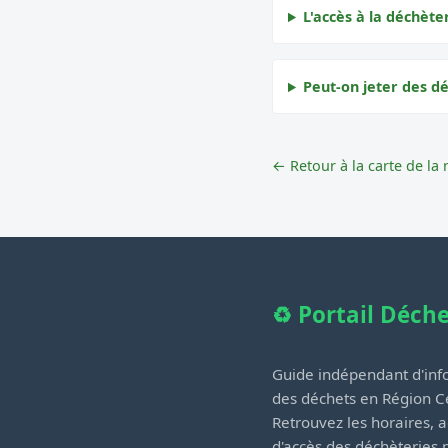
L'accès à la déchète
Peut-on jeter des d
← Retour à la carte de la 
♻️ Portail Déch
Guide indépendant d'info
des déchets en Région Ce
Retrouvez les horaires, a
d'accès des déchèteries