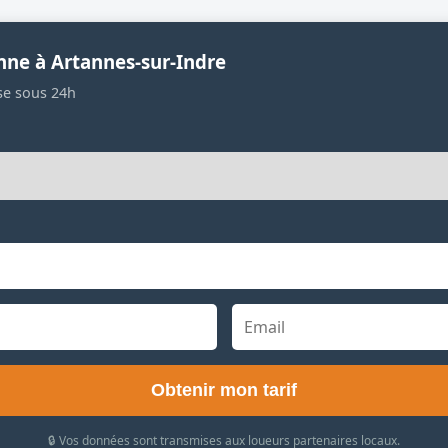
nne à Artannes-sur-Indre
se sous 24h
Obtenir mon tarif
🔒 Vos données sont transmises aux loueurs partenaires locaux.