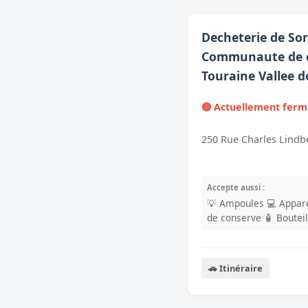
Decheterie de Sor
Communaute de
Touraine Vallee d
🔴 Actuellement fer
250 Rue Charles Lindb
Accepte aussi :
💡 Ampoules
💻 Appare
de conserve
🧴 Boutei
🚗 Itinéraire