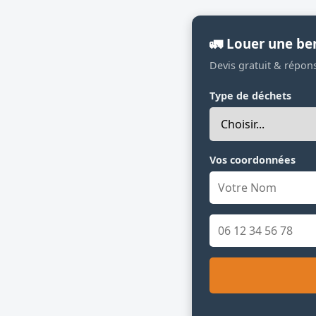
🚛 Louer une be
Devis gratuit & répon
Type de déchets
Vos coordonnées