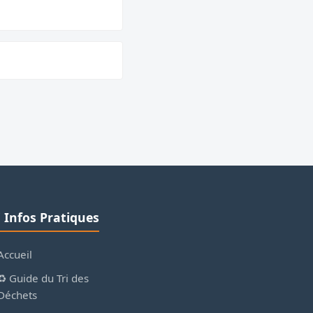
ℹ️ Infos Pratiques
Accueil
♻️ Guide du Tri des
Déchets