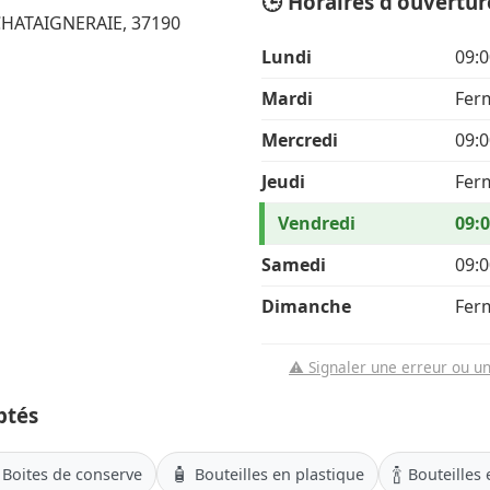
🕒 Horaires d'ouvertur
CHATAIGNERAIE, 37190
Lundi
09:0
Mardi
Fer
Mercredi
09:0
Jeudi
Fer
Vendredi
09:0
Samedi
09:0
Dimanche
Fer
⚠️ Signaler une erreur ou u
ptés
🧴
🍾
Boites de conserve
Bouteilles en plastique
Bouteilles 