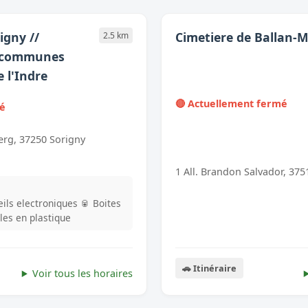
igny //
Cimetiere de Ballan-M
2.5 km
 communes
e l'Indre
🔴 Actuellement fermé
mé
erg, 37250 Sorigny
1 All. Brandon Salvador, 375
ils electroniques
🥫 Boites
lles en plastique
🚗 Itinéraire
Voir tous les horaires