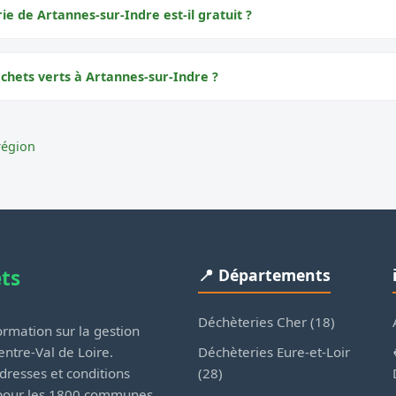
rie de Artannes-sur-Indre est-il gratuit ?
échets verts à Artannes-sur-Indre ?
région
ets
📍 Départements
Déchèteries Cher (18)
rmation sur la gestion
Déchèteries Eure-et-Loir
ntre-Val de Loire.
(28)
dresses et conditions
 pour les 1800 communes