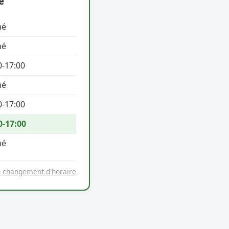
e
mé
mé
0-17:00
mé
0-17:00
0-17:00
mé
n changement d'horaire