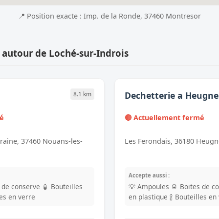
📍 Position exacte : Imp. de la Ronde, 37460 Montresor
 autour de Loché-sur-Indrois
Dechetterie a Heugne
8.1 km
mé
🔴 Actuellement fermé
aine, 37460 Nouans-les-
Les Ferondais, 36180 Heugn
Accepte aussi :
s de conserve
🧴 Bouteilles
💡 Ampoules
🥫 Boites de c
les en verre
en plastique
🍾 Bouteilles en