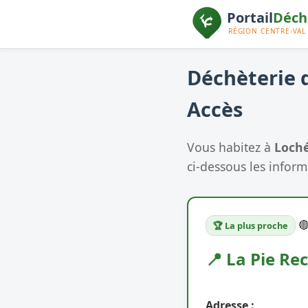
Déchèterie d
Accès
Vous habitez à
Loché
ci-dessous les informa

🏆 La plus proche
📍 La Pie Rec
Adresse :