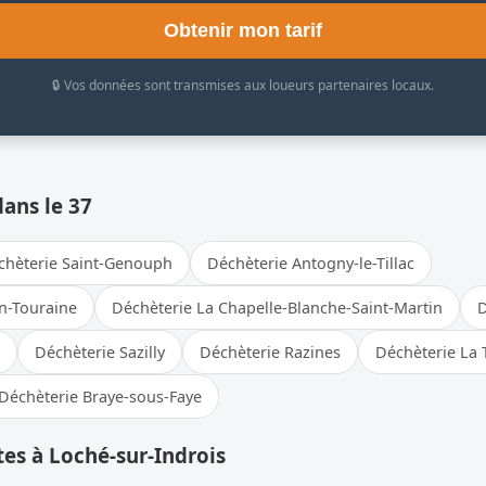
Obtenir mon tarif
🔒 Vos données sont transmises aux loueurs partenaires locaux.
dans le 37
chèterie Saint-Genouph
Déchèterie Antogny-le-Tillac
n-Touraine
Déchèterie La Chapelle-Blanche-Saint-Martin
D
Déchèterie Sazilly
Déchèterie Razines
Déchèterie La 
Déchèterie Braye-sous-Faye
es à Loché-sur-Indrois