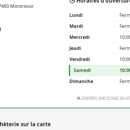
🕒 Horaires d'ouvertur
37460 Montresor
Lundi
Fer
Mardi
Fer
)
Mercredi
10:0
Jeudi
Fer
Vendredi
10:0
Samedi
10:0
Dimanche
Fer
⚠️ Signaler une erreur ou u
hèterie sur la carte