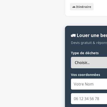
🚗 Itinéraire
🚛 Louer une be
Devis gratuit & répon
Type de déchets
Vos coordonnées