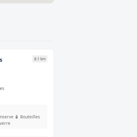
s
8.1 km
es
onserve
🧴 Bouteilles
 verre