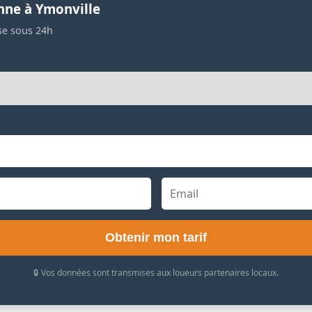
nne à Ymonville
se sous 24h
Obtenir mon tarif
🔒 Vos données sont transmises aux loueurs partenaires locaux.