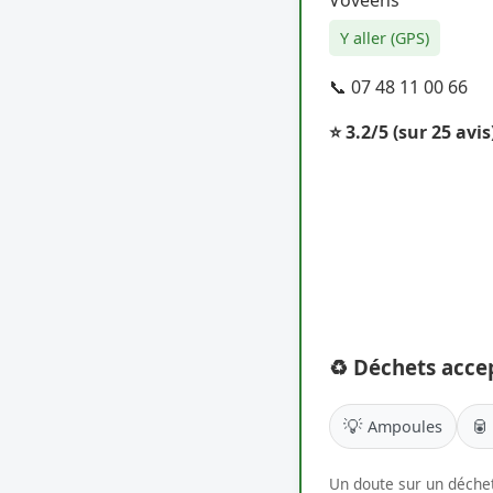
Y aller (GPS)
📞 07 48 11 00 66
⭐ 3.2/5
(sur 25 avis
♻️ Déchets acce
💡
🥫
Ampoules
Un doute sur un déchet