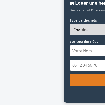
🚛 Louer une be
Devis gratuit & répon
Type de déchets
Vos coordonnées