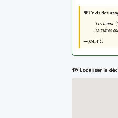
💬 L'avis des us
"Les agents 
les autres c
— Joëlle D.
🗺️ Localiser la déc