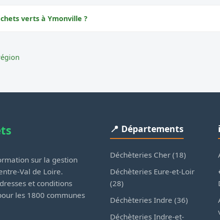
chets verts à Ymonville ?
région
ets
📍 Départements
Déchèteries Cher (18)
rmation sur la gestion
Déchèteries Eure-et-Loir
ntre-Val de Loire.
(28)
dresses et conditions
 pour les 1800 communes
Déchèteries Indre (36)
Déchèteries Indre-et-