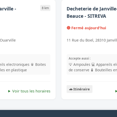
rville -
Decheterie de Janville
8 km
Beauce - SITREVA
🔴 Fermé aujourd'hui
 Ouarville
11 Rue du Boel, 28310 Janvi
Accepte aussi :
ils electroniques
🥫 Boites
💡 Ampoules
💻 Appareils e
lles en plastique
de conserve
🧴 Bouteilles e
🚗 Itinéraire
Voir tous les horaires