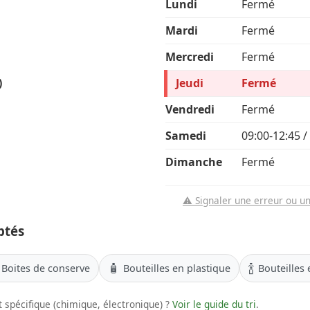
Lundi
Fermé
Mardi
Fermé
Mercredi
Fermé
)
Jeudi
Fermé
Vendredi
Fermé
Samedi
09:00-12:45 /
Dimanche
Fermé
⚠️ Signaler une erreur ou u
ptés
🧴
🍾
Boites de conserve
Bouteilles en plastique
Bouteilles 
 spécifique (chimique, électronique) ?
Voir le guide du tri
.