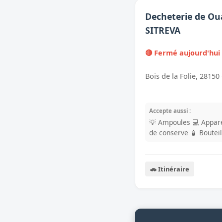
Decheterie de Oua
SITREVA
🔴 Fermé aujourd'hui
Bois de la Folie, 28150
Accepte aussi :
💡 Ampoules
💻 Appare
de conserve
🧴 Boutei
🚗 Itinéraire