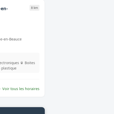
-en-
8 km
lle-en-Beauce
lectroniques
🥫 Boites
n plastique
Voir tous les horaires