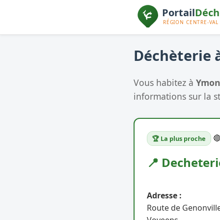
Déchèterie à
Vous habitez à
Ymonv
informations sur la s

🏆 La plus proche
📍 Decheteri
Adresse :
Route de Genonville
Voveens