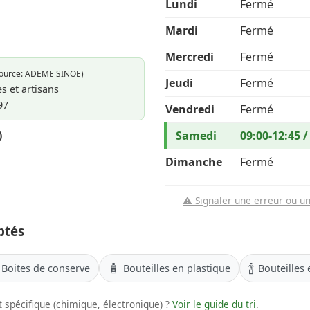
Lundi
Fermé
Mardi
Fermé
Mercredi
Fermé
Source: ADEME SINOE)
Jeudi
Fermé
s et artisans
97
Vendredi
Fermé
)
Samedi
09:00-12:45 /
Dimanche
Fermé
⚠️ Signaler une erreur ou u
ptés
🧴
🍾
Boites de conserve
Bouteilles en plastique
Bouteilles 
 spécifique (chimique, électronique) ?
Voir le guide du tri
.