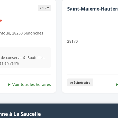
Saint-Maixme-Hauter
7.1 km
mé
ntoue, 28250 Senonches
28170
s de conserve
🧴 Bouteilles
les en verre
🚗 Itinéraire
Voir tous les horaires
nne à La Saucelle