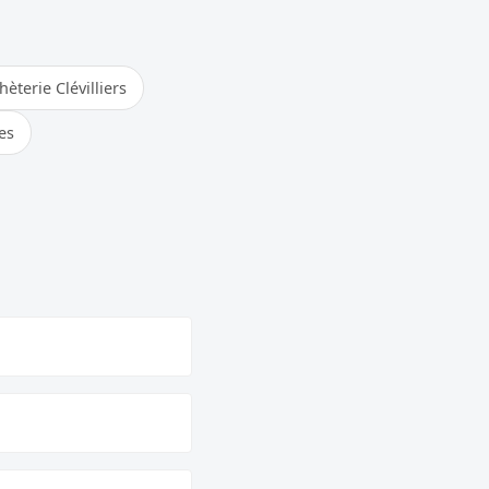
èterie Clévilliers
es