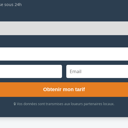
se sous 24h
Obtenir mon tarif
🔒 Vos données sont transmises aux loueurs partenaires locaux.