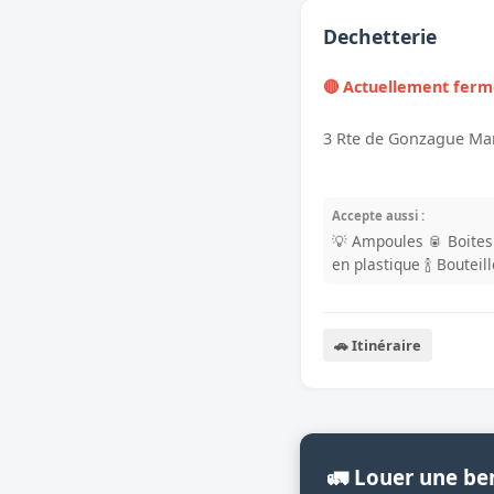
Dechetterie
🔴 Actuellement fer
3 Rte de Gonzague Ma
Accepte aussi :
💡 Ampoules
🥫 Boite
en plastique
🍾 Bouteil
🚗 Itinéraire
🚛 Louer une be