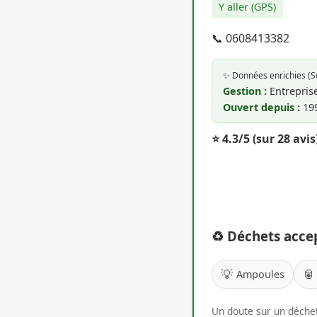
Y aller (GPS)
📞 0608413382
✨ Données enrichies (
Gestion :
Entreprise
Ouvert depuis :
19
⭐ 4.3/5
(sur 28 avis
♻️ Déchets acce
💡
🥫
Ampoules
Un doute sur un déchet