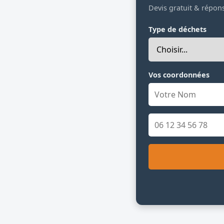
Devis gratuit & répon
Type de déchets
Vos coordonnées