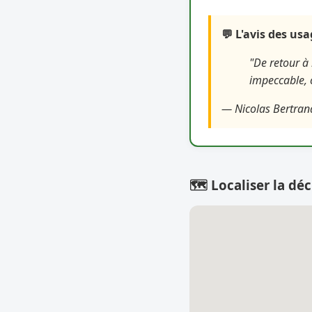
💬 L'avis des us
"De retour à 
impeccable, c
— Nicolas Bertran
🗺️ Localiser la déc