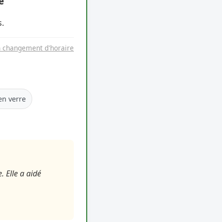
e
.
n changement d'horaire
en verre
. Elle a aidé