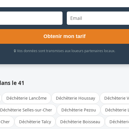
Obtenir mon tarif
🔒 Vos données sont transmises aux loueurs partenaires locaux.
dans le 41
Déchèterie Lancôme
Déchèterie Houssay
Déchèterie V
Déchèterie Selles-sur-Cher
Déchèterie Pezou
Déchèterie 
-Cher
Déchèterie Talcy
Déchèterie Boisseau
Déchèteri