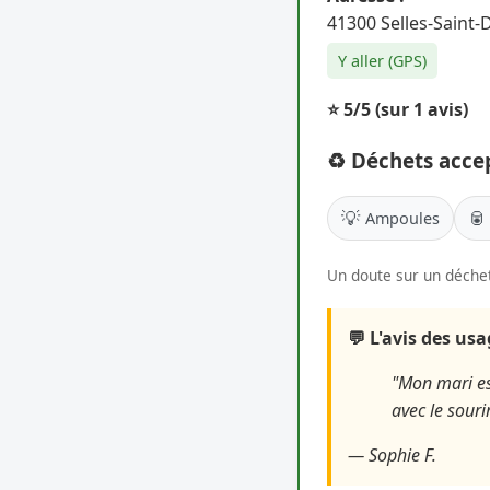
41300 Selles-Saint-
Y aller (GPS)
⭐ 5/5
(sur 1 avis)
♻️ Déchets acce
💡
🥫
Ampoules
Un doute sur un déchet
💬 L'avis des us
"Mon mari est
avec le souri
— Sophie F.