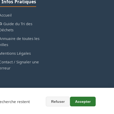
ℹ️ Infos Pratiques
Accueil
♻️ Guide du Tri des
Déchets
Annuaire de toutes les
villes
Mentions Légales
Contact / Signaler une
erreur
recherche restent
Refuser
Accepter
x collectivités.