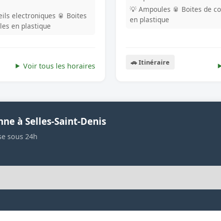
💡 Ampoules
🥫 Boites de c
ils electroniques
🥫 Boites
en plastique
lles en plastique
🚗 Itinéraire
Voir tous les horaires
ne à Selles-Saint-Denis
se sous 24h