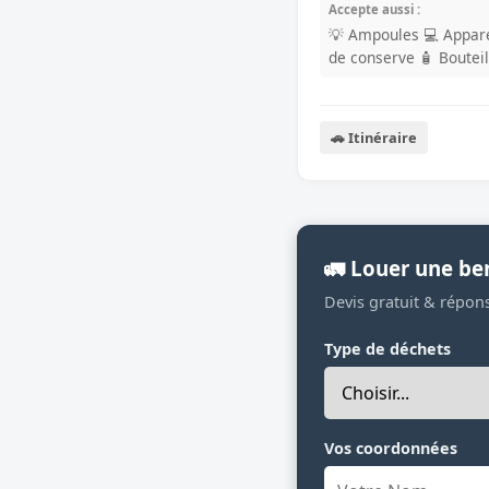
Accepte aussi :
💡 Ampoules
💻 Appare
de conserve
🧴 Boutei
🚗 Itinéraire
🚛 Louer une ben
Devis gratuit & répon
Type de déchets
Vos coordonnées