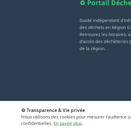
♻️ Portail Déch
Guide indépendant d'info
des déchets en Région Ce
Retrouvez les horaires, a
d'accès des déchèteries
de la région.
🍪 Transparence & Vie privée
Nous utilisons des cookies pour mesurer l'audience (
© 2026 PortailD
confidentielles.
En savoir plus
.