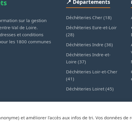
ets
📍 Départements
Déchèteries Cher (18)
rmation sur la gestion
Déchèteries Eure-et-Loir
ntre-Val de Loire.
(28)
dresses et conditions
 pour les 1800 communes
Déchèteries Indre (36)
Déchèteries Indre-et-
Loire (37)
Déchèteries Loir-et-Cher
(41)
Déchèteries Loiret (45)
anonyme) et améliorer l'accès aux infos de tri. Vos données de 
esDechetsEnRegionCentre.fr — Site d'information privé, non affilié au