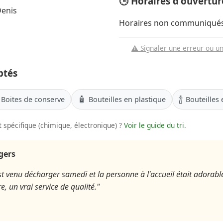
🕒 Horaires d'ouvertur
Denis
Horaires non communiqués
⚠️ Signaler une erreur ou u
ptés
🧴
🍾
Boites de conserve
Bouteilles en plastique
Bouteilles 
 spécifique (chimique, électronique) ?
Voir le guide du tri
.
agers
 venu décharger samedi et la personne à l'accueil était adorable
re, un vrai service de qualité."