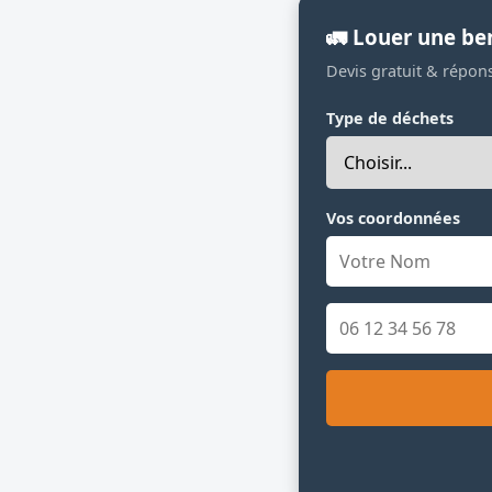
🚛 Louer une be
Devis gratuit & répon
Type de déchets
Vos coordonnées