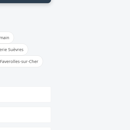
omain
erie Suèvres
Faverolles-sur-Cher