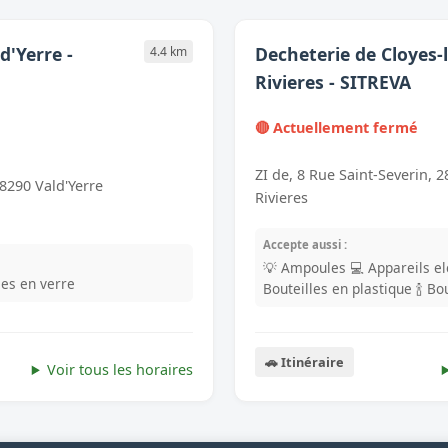
d'Yerre -
Decheterie de Cloyes-l
4.4 km
Rivieres - SITREVA
🔴 Actuellement fermé
ZI de, 8 Rue Saint-Severin, 2
28290 Vald'Yerre
Rivieres
Accepte aussi :
💡 Ampoules
💻 Appareils e
lles en verre
Bouteilles en plastique
🍾 Bo
🚗 Itinéraire
Voir tous les horaires