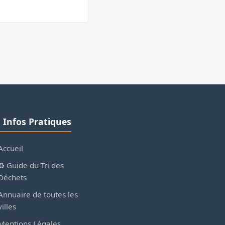
ℹ️ Infos Pratiques
Accueil
♻️ Guide du Tri des
Déchets
Annuaire de toutes les
villes
Mentions Légales