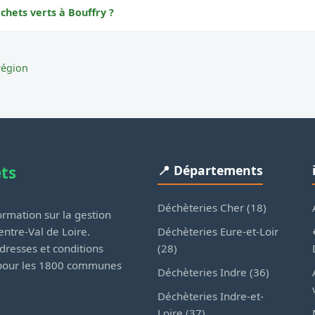
chets verts à Bouffry ?
région
ets
📍 Départements
Déchèteries Cher (18)
rmation sur la gestion
Déchèteries Eure-et-Loir
ntre-Val de Loire.
(28)
dresses et conditions
 pour les 1800 communes
Déchèteries Indre (36)
Déchèteries Indre-et-
Loire (37)