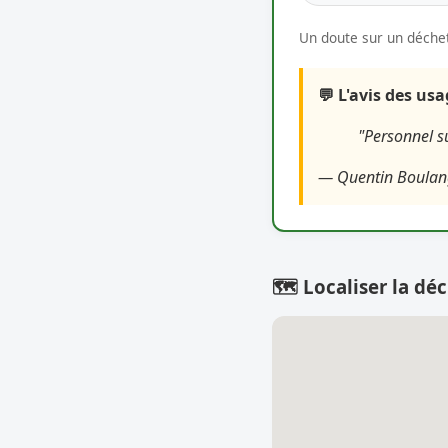
Un doute sur un déchet
💬 L'avis des us
"Personnel s
— Quentin Boulan
🗺️ Localiser la déc