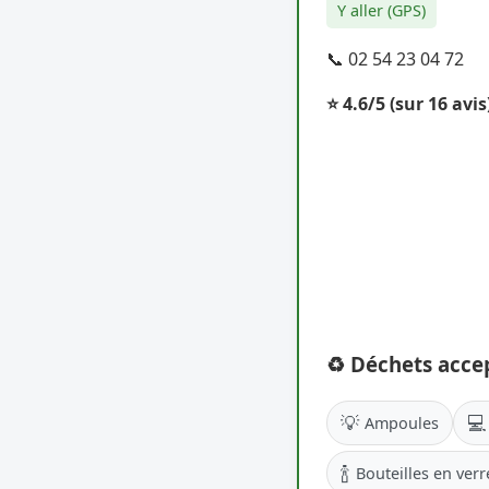
Y aller (GPS)
📞 02 54 23 04 72
⭐ 4.6/5
(sur 16 avis
♻️ Déchets acce
💡
💻
Ampoules
🍾
Bouteilles en verr