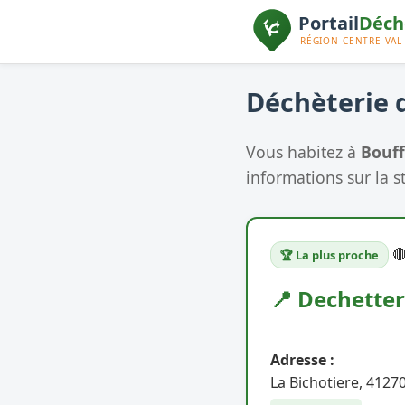
Déchèterie d
Vous habitez à
Bouff
informations sur la s

🏆 La plus proche
📍 Dechetter
Adresse :
La Bichotiere, 4127