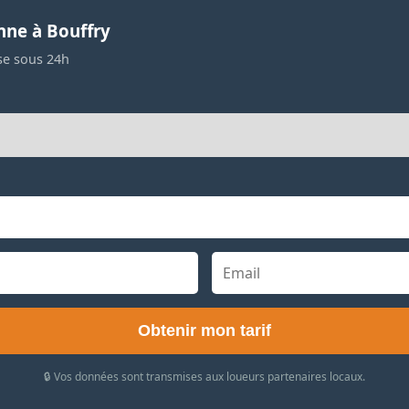
nne à Bouffry
se sous 24h
Obtenir mon tarif
🔒 Vos données sont transmises aux loueurs partenaires locaux.