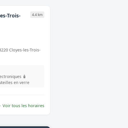
es-Trois-
4.4 km
8220 Cloyes-les-Trois-
lectroniques
🧴
uteilles en verre
Voir tous les horaires