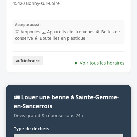
45420 Bonny-sur-Loire
Accepte aussi :
💡 Ampoules
💻 Appareils electroniques
🥫 Boites de
conserve
🧴 Bouteilles en plastique
🚗 Itinéraire
Voir tous les horaires
🚛 Louer une benne à Sainte-Gemme-
en-Sancerrois
Devis gratuit & réponse sous 24h
Type de déchets