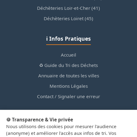
Déchèteries Loir-et-Cher (41)
Déchèteries Loiret (45)
ℹ️ Infos Pratiques
Accueil
♻️ Guide du Tri des Déchets
Annuaire de toutes les villes
Mentions Légales
Contact / Signaler une erreur
🍪 Transparence & Vie privée
Nous utilisons des cookies pour mesurer l'audience
© 2026 PortailDesDechetsEnRegionCentre.fr — Site
(anonyme) et améliorer l'accès aux infos de tri. Vos
d'information privé, non affilié aux collectivités.