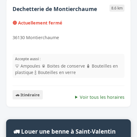
Dechetterie de Montierchaume
8.6 km
🔴 Actuellement fermé
36130 Montierchaume
Accepte aussi :
💡 Ampoules
🥫 Boites de conserve
🧴 Bouteilles en
plastique
🍾 Bouteilles en verre
🚗 Itinéraire
Voir tous les horaires
🚛 Louer une benne à Saint-Valentin