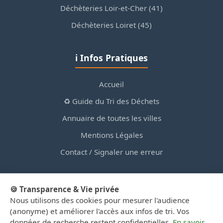
Déchèteries Loir-et-Cher (41)
Déchèteries Loiret (45)
ℹ️ Infos Pratiques
Accueil
♻️ Guide du Tri des Déchets
Annuaire de toutes les villes
Mentions Légales
Contact / Signaler une erreur
🍪 Transparence & Vie privée
Nous utilisons des cookies pour mesurer l'audience
© 2026 PortailDesDechetsEnRegionCentre.fr — Site
(anonyme) et améliorer l'accès aux infos de tri. Vos
d'information privé, non affilié aux collectivités.
données de recherche restent confidentielles.
En savoir