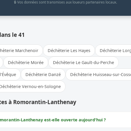
🔒 Vos données sont transmises aux loueurs partenaires locaux.
dans le 41
hèterie Marchenoir
Déchèterie Les Hayes
Déchèterie Lor
Déchèterie Morée
Déchèterie Le Gault-du-Perche
l'Évêque
Déchèterie Danzé
Déchèterie Huisseau-sur-Cos
Déchèterie Vernou-en-Sologne
tes à Romorantin-Lanthenay
morantin-Lanthenay est-elle ouverte aujourd'hui ?