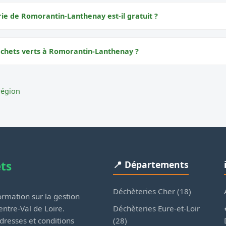
rie de Romorantin-Lanthenay est-il gratuit ?
échets verts à Romorantin-Lanthenay ?
région
ets
📍 Départements
Déchèteries Cher (18)
rmation sur la gestion
Déchèteries Eure-et-Loir
ntre-Val de Loire.
(28)
dresses et conditions