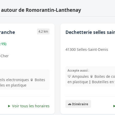
s autour de Romorantin-Lanthenay
franche
Dechetterie selles sai
4.2 km
:15)
41300 Selles-Saint-Denis
-Cher
Accepte aussi :
💡 Ampoules
🥫 Boites de c
ils electroniques
🥫 Boites
en plastique
🍾 Bouteilles en
lles en plastique
🚗 Itinéraire
Voir tous les horaires