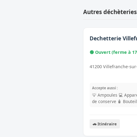
Autres déchèterie
Dechetterie Ville
🟢 Ouvert (ferme à 17
41200 Villefranche-sur
Accepte aussi :
💡 Ampoules
💻 Appare
de conserve
🧴 Boutei
🚗 Itinéraire