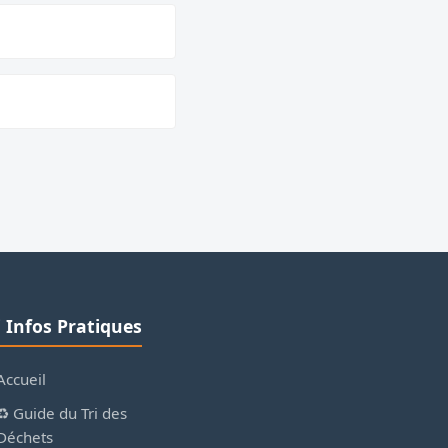
ℹ️ Infos Pratiques
Accueil
♻️ Guide du Tri des
Déchets