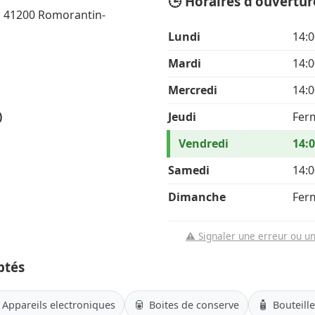
🕒 Horaires d'ouvertur
, 41200 Romorantin-
Lundi
14:0
Mardi
14:0
Mercredi
14:0
)
Jeudi
Fer
Vendredi
14:0
Samedi
14:0
Dimanche
Fer
⚠️ Signaler une erreur ou u
ptés
🥫
🧴
Appareils electroniques
Boites de conserve
Bouteill