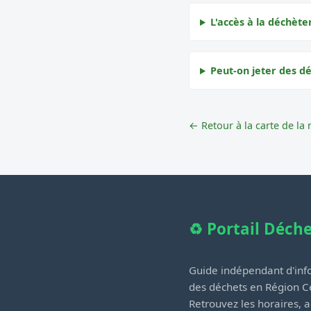
L'accès à la déchète
Peut-on jeter des d
← Retour à la carte de la 
♻️ Portail Déch
Guide indépendant d'info
des déchets en Région Ce
Retrouvez les horaires, a