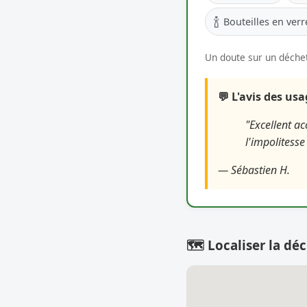
🍾
Bouteilles en verr
Un doute sur un déchet
💬 L'avis des us
"Excellent ac
l'impolitesse
— Sébastien H.
🗺️ Localiser la déc