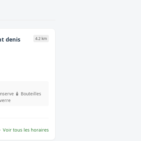
nt denis
4.2 km
onserve
🧴 Bouteilles
 verre
Voir tous les horaires