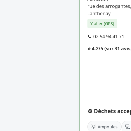
rue des arrogantes
Lanthenay
Y aller (GPS)
📞 02 54 94 41 71
⭐ 4.2/5
(sur 31 avis
♻️ Déchets acce
💡
💻
Ampoules