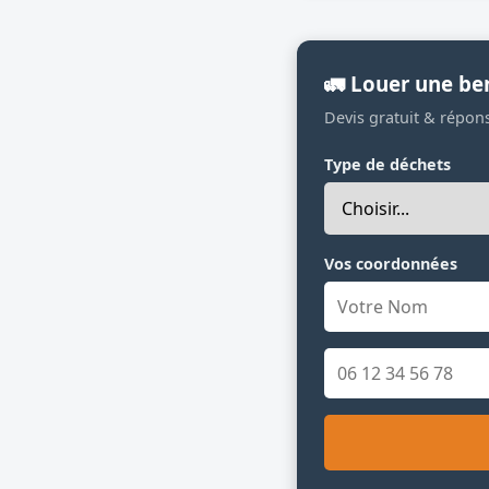
🚛 Louer une b
Devis gratuit & répon
Type de déchets
Vos coordonnées