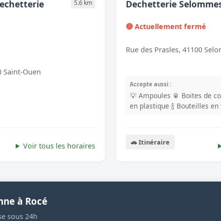
echetterie
Dechetterie Selomme
5.6 km
🔴 Actuellement fermé
Rue des Prasles, 41100 Sel
0 Saint-Ouen
Accepte aussi :
💡 Ampoules
🥫 Boites de c
en plastique
🍾 Bouteilles en
🚗 Itinéraire
Voir tous les horaires
nne à Rocé
se sous 24h