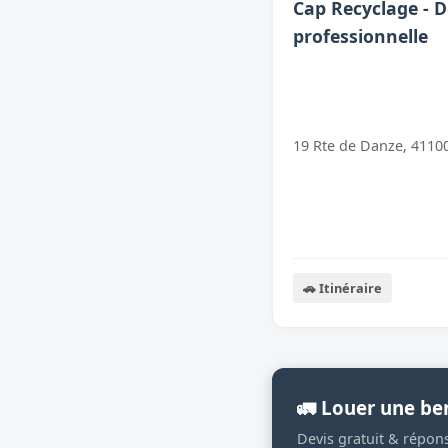
Cap Recyclage - D
professionnelle
19 Rte de Danze, 4110
🚗 Itinéraire
🚛 Louer une be
Devis gratuit & répon