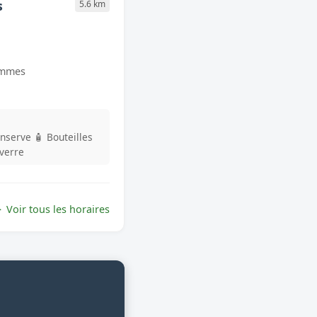
s
5.6 km
ommes
onserve
🧴 Bouteilles
 verre
Voir tous les horaires