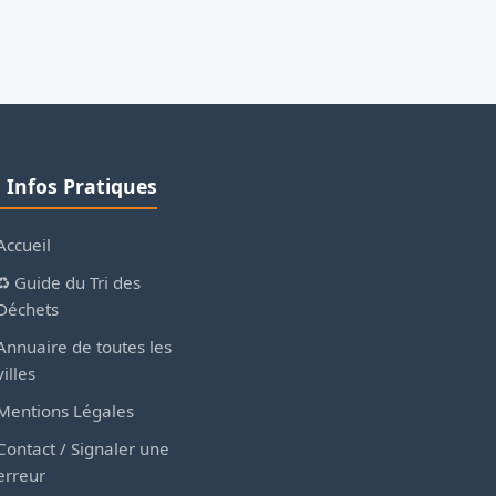
ℹ️ Infos Pratiques
Accueil
♻️ Guide du Tri des
Déchets
Annuaire de toutes les
villes
Mentions Légales
Contact / Signaler une
erreur