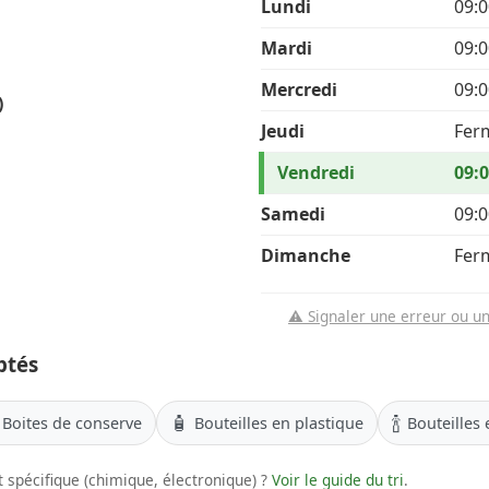
Lundi
09:0
Mardi
09:0
Mercredi
09:0
)
Jeudi
Fer
Vendredi
09:0
Samedi
09:0
Dimanche
Fer
⚠️ Signaler une erreur ou u
ptés
🧴
🍾
Boites de conserve
Bouteilles en plastique
Bouteilles 
 spécifique (chimique, électronique) ?
Voir le guide du tri
.