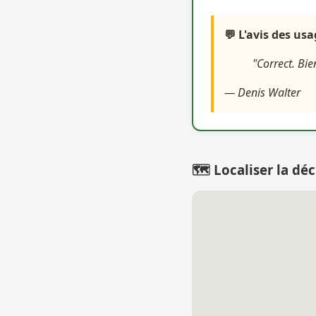
💬 L'avis des us
"Correct. Bie
— Denis Walter
🗺️ Localiser la déc