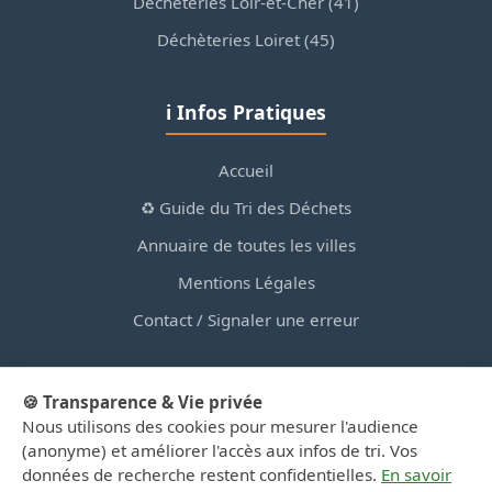
Déchèteries Loir-et-Cher (41)
Déchèteries Loiret (45)
ℹ️ Infos Pratiques
Accueil
♻️ Guide du Tri des Déchets
Annuaire de toutes les villes
Mentions Légales
Contact / Signaler une erreur
🍪 Transparence & Vie privée
Nous utilisons des cookies pour mesurer l'audience
© 2026 PortailDesDechetsEnRegionCentre.fr — Site
(anonyme) et améliorer l'accès aux infos de tri. Vos
d'information privé, non affilié aux collectivités.
données de recherche restent confidentielles.
En savoir