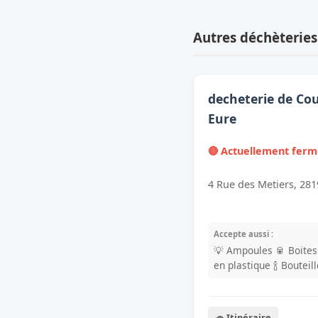
Autres déchèteries
decheterie de Cou
Eure
🔴 Actuellement fer
4 Rue des Metiers, 281
Accepte aussi :
💡 Ampoules
🥫 Boite
en plastique
🍾 Bouteil
🚗 Itinéraire