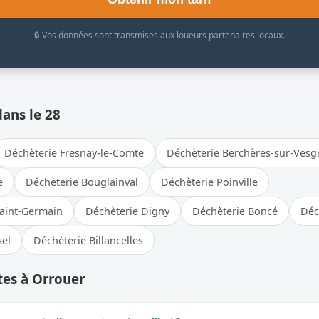
🔒 Vos données sont transmises aux loueurs partenaires locaux.
dans le 28
Déchèterie Fresnay-le-Comte
Déchèterie Berchères-sur-Vesg
e
Déchèterie Bouglainval
Déchèterie Poinville
Saint-Germain
Déchèterie Digny
Déchèterie Boncé
Déc
sel
Déchèterie Billancelles
tes à Orrouer