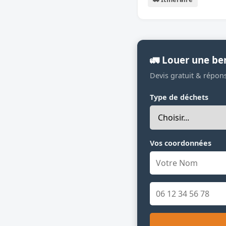
🚛 Louer une be
Devis gratuit & répon
Type de déchets
Vos coordonnées