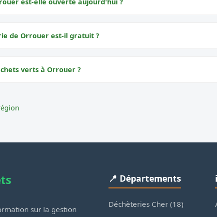
rouer est-elle ouverte aujourd'hui ?
ie de Orrouer est-il gratuit ?
échets verts à Orrouer ?
région
ets
📍 Départements
Déchèteries Cher (18)
rmation sur la gestion