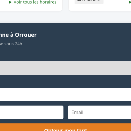
Voir tous les horaires
nne à Orrouer
se sous 24h
Obtenir mon tarif