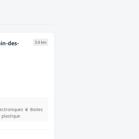
in-des-
3.9 km
lectroniques
🥫 Boites
n plastique