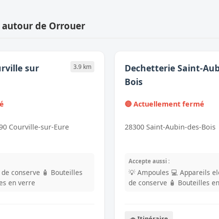
 autour de Orrouer
rville sur
Dechetterie Saint-Aub
3.9 km
Bois
mé
🔴 Actuellement fermé
90 Courville-sur-Eure
28300 Saint-Aubin-des-Bois
Accepte aussi :
s de conserve
🧴 Bouteilles
💡 Ampoules
💻 Appareils e
les en verre
de conserve
🧴 Bouteilles e
🚗 Itinéraire