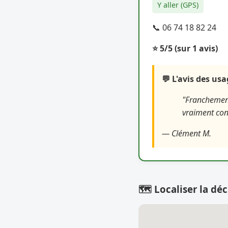
Y aller (GPS)
📞 06 74 18 82 24
⭐ 5/5
(sur 1 avis)
💬 L'avis des us
"Franchement 
vraiment con
— Clément M.
🗺️ Localiser la déc