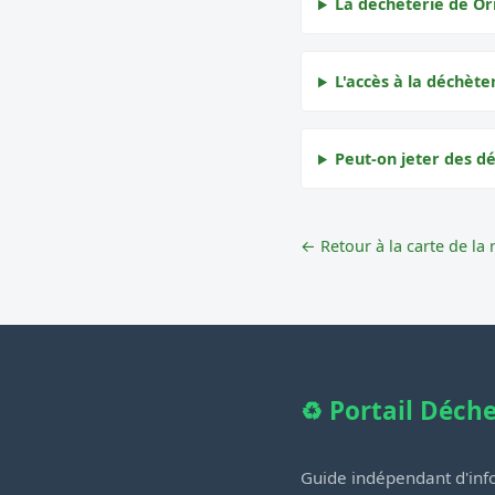
La déchèterie de Or
L'accès à la déchèter
Peut-on jeter des d
← Retour à la carte de la 
♻️ Portail Déch
Guide indépendant d'info