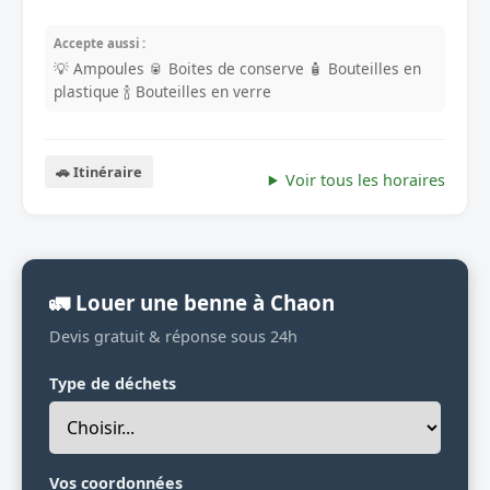
Accepte aussi :
💡 Ampoules
🥫 Boites de conserve
🧴 Bouteilles en
plastique
🍾 Bouteilles en verre
🚗 Itinéraire
Voir tous les horaires
🚛 Louer une benne à Chaon
Devis gratuit & réponse sous 24h
Type de déchets
Vos coordonnées