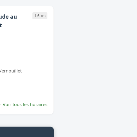
tude au
1.6 km
t
Vernouillet
Voir tous les horaires