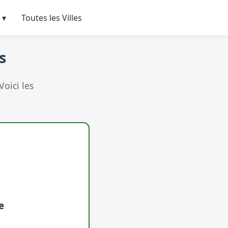
 ▾
Toutes les Villes
s
oici les
e