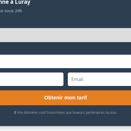
nne à Luray
se sous 24h
Obtenir mon tarif
🔒 Vos données sont transmises aux loueurs partenaires locaux.