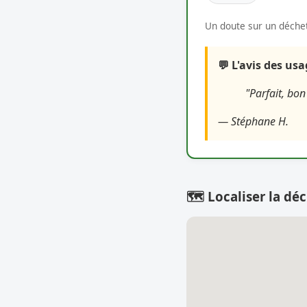
Un doute sur un déchet
💬 L'avis des us
"Parfait, bon 
— Stéphane H.
🗺️ Localiser la déc