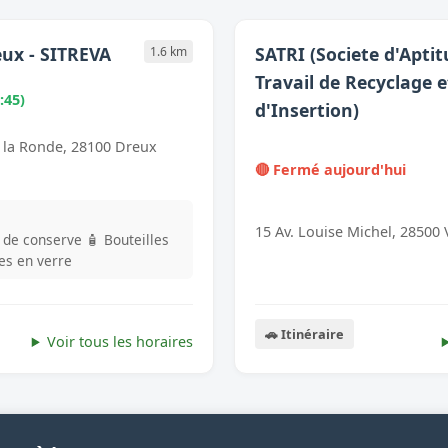
eux - SITREVA
SATRI (Societe d'Apti
1.6 km
Travail de Recyclage e
:45)
d'Insertion)
 la Ronde, 28100 Dreux
🔴 Fermé aujourd'hui
15 Av. Louise Michel, 28500 
s de conserve
🧴 Bouteilles
les en verre
🚗 Itinéraire
Voir tous les horaires