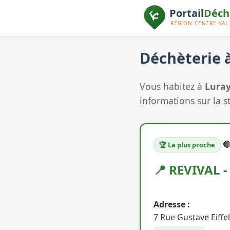
Déchèterie à
Vous habitez à
Lura
informations sur la s

🏆 La plus proche
📍 REVIVAL 
Adresse :
7 Rue Gustave Eiffel