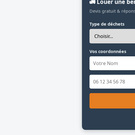
🚛 Louer une be
Devis gratuit & répon
Type de déchets
Vos coordonnées