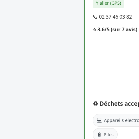
Y aller (GPS)
📞 02 37 46 03 82
⭐ 3.6/5
(sur 7 avis)
♻️ Déchets acce
💻
Appareils electr
🔋
Piles