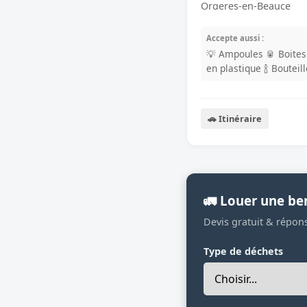
Orgeres-en-Beauce
Accepte aussi :
💡 Ampoules
🥫 Boite
en plastique
🍾 Bouteil
🚗 Itinéraire
🚛 Louer une be
Devis gratuit & répon
Type de déchets