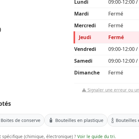
Lundi
09:00-12:00 /
Mardi
Fermé
Mercredi
Fermé
)
Jeudi
Fermé
Vendredi
09:00-12:00 /
Samedi
09:00-12:00 /
Dimanche
Fermé
⚠️ Signaler une erreur ou u
ptés
🧴
🍾
Boites de conserve
Bouteilles en plastique
Bouteilles 
 spécifique (chimique, électronique) ?
Voir le guide du tri
.