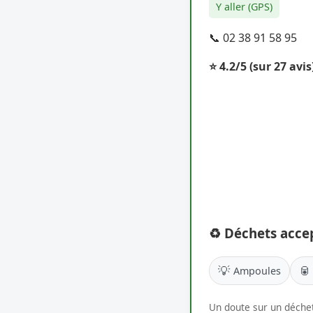
Y aller (GPS)
📞 02 38 91 58 95
⭐ 4.2/5
(sur 27 avis
♻️ Déchets acce
💡
🥫
Ampoules
Un doute sur un déchet