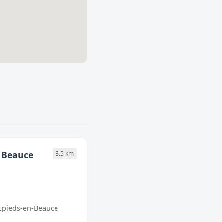
n Beauce
8.5 km
 Epieds-en-Beauce