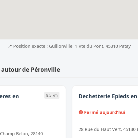
📍 Position exacte : Guillonville, 1 Rte du Pont, 45310 Patay
 autour de Péronville
eres en
Dechetterie Epieds e
8.5 km
🔴 Fermé aujourd'hui
28 Rue du Haut Vert, 45130
 Champ Belon, 28140