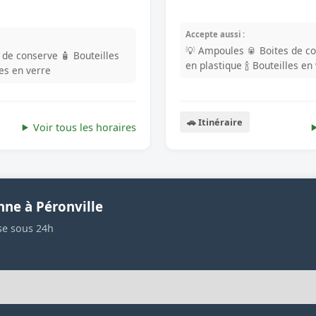
Accepte aussi :
💡 Ampoules
🥫 Boites de c
s de conserve
🧴 Bouteilles
en plastique
🍾 Bouteilles en
les en verre
🚗 Itinéraire
Voir tous les horaires
nne à Péronville
se sous 24h