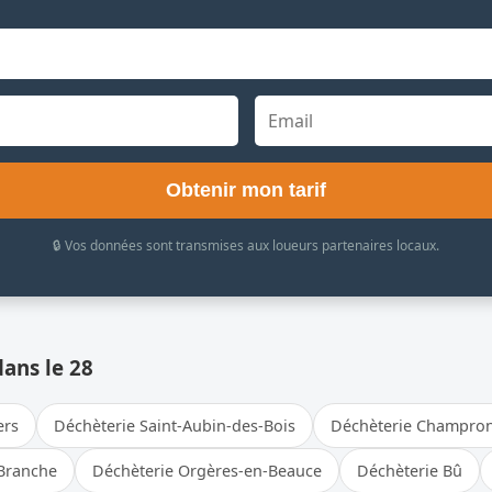
Obtenir mon tarif
🔒 Vos données sont transmises aux loueurs partenaires locaux.
dans le 28
ers
Déchèterie Saint-Aubin-des-Bois
Déchèterie Champron
-Branche
Déchèterie Orgères-en-Beauce
Déchèterie Bû