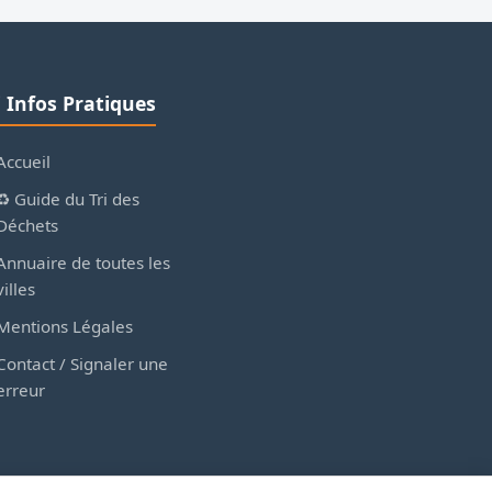
ℹ️ Infos Pratiques
Accueil
♻️ Guide du Tri des
Déchets
Annuaire de toutes les
villes
Mentions Légales
Contact / Signaler une
erreur