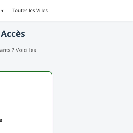
 ▾
Toutes les Villes
t Accès
nts ? Voici les
e