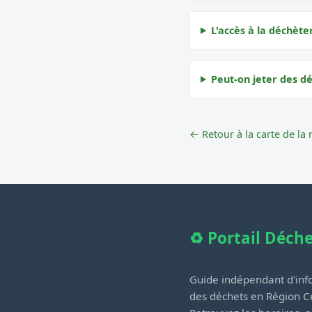
L'accès à la déchète
Peut-on jeter des d
← Retour à la carte de la 
♻️ Portail Déch
Guide indépendant d'info
des déchets en Région Ce