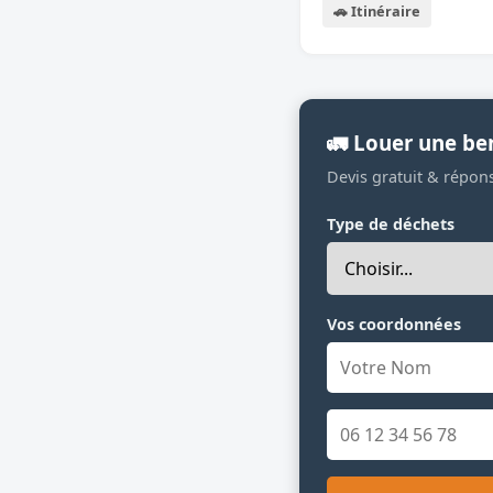
🚗 Itinéraire
🚛 Louer une be
Devis gratuit & répon
Type de déchets
Vos coordonnées