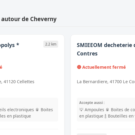
s autour de Cheverny
opolys *
SMIEEOM decheterie 
2.2 km
Contres
mé
🔴 Actuellement fermé
 41120 Cellettes
La Bernardiere, 41700 Le Co
Accepte aussi :
ils electroniques
🥫 Boites
💡 Ampoules
🥫 Boites de c
lles en plastique
en plastique
🍾 Bouteilles en