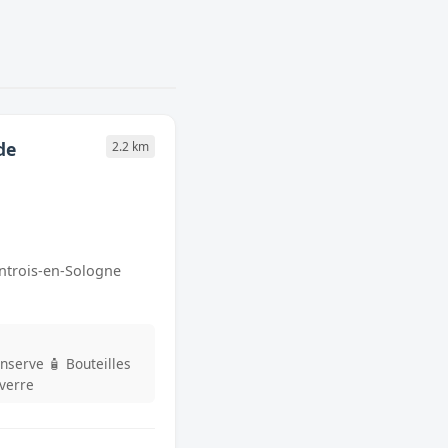
de
2.2 km
ntrois-en-Sologne
onserve
🧴 Bouteilles
 verre