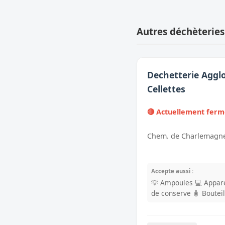
Autres déchèterie
Dechetterie Aggl
Cellettes
🔴 Actuellement fer
Chem. de Charlemagne,
Accepte aussi :
💡 Ampoules
💻 Appare
de conserve
🧴 Boutei