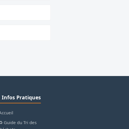
ℹ️ Infos Pratiques
Accueil
♻️ Guide du Tri des