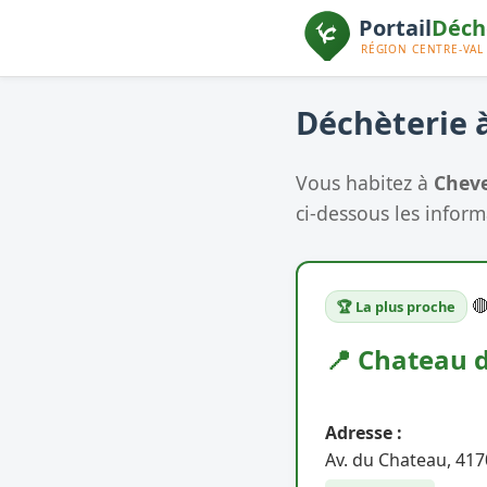
Déchèterie à
Vous habitez à
Chev
ci-dessous les informa

🏆 La plus proche
📍 Chateau 
Adresse :
Av. du Chateau, 41