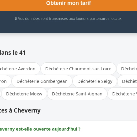
Obtenir mon tarif
🔒 Vos données sont transmises aux loueurs partenaires locaux.
dans le 41
chèterie Averdon
Déchèterie Chaumont-sur-Loire
Déchète
rron
Déchèterie Gombergean
Déchèterie Seigy
Déchète
Déchèterie Moisy
Déchèterie Saint-Aignan
Déchèterie 
tes à Cheverny
everny est-elle ouverte aujourd'hui ?