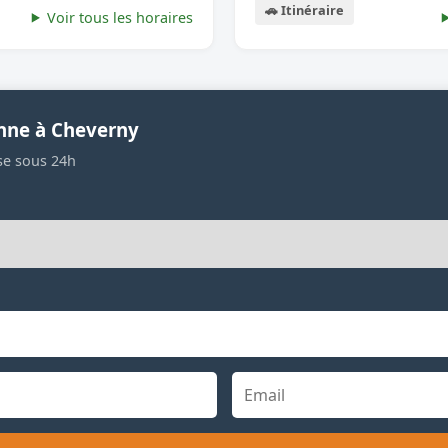
🚗 Itinéraire
Voir tous les horaires
nne à Cheverny
se sous 24h