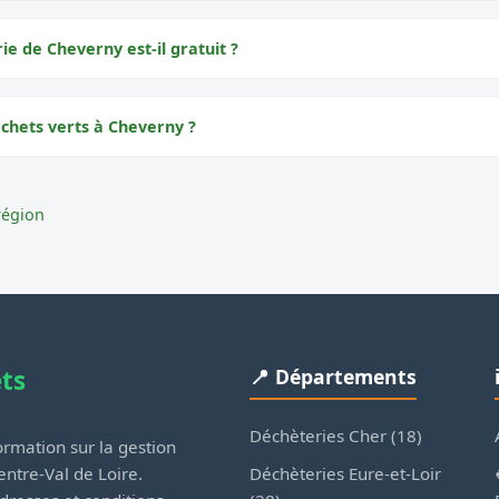
rie de Cheverny est-il gratuit ?
échets verts à Cheverny ?
région
ets
📍 Départements
Déchèteries Cher (18)
rmation sur la gestion
Déchèteries Eure-et-Loir
ntre-Val de Loire.