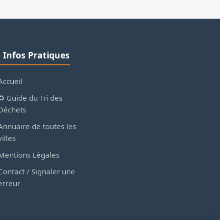
ℹ️ Infos Pratiques
Accueil
♻️ Guide du Tri des
Déchets
Annuaire de toutes les
villes
Mentions Légales
Contact / Signaler une
erreur