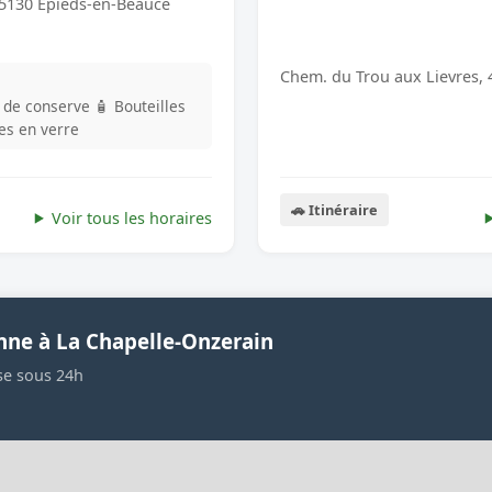
45130 Epieds-en-Beauce
Chem. du Trou aux Lievres,
s de conserve
🧴 Bouteilles
les en verre
🚗 Itinéraire
Voir tous les horaires
nne à La Chapelle-Onzerain
se sous 24h