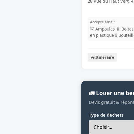
28 Rue du Haut Vert, 
Accepte aussi :
💡 Ampoules
🥫 Boite
en plastique
🍾 Bouteil
🚗 Itinéraire
🚛 Louer une be
Devis gratuit & répon
Type de déchets