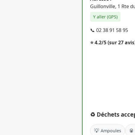
Guillonville, 1 Rte 
Y aller (GPS)
📞 02 38 91 58 95
⭐ 4.2/5
(sur 27 avis
♻️ Déchets acce
💡
🥫
Ampoules