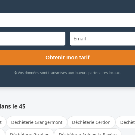
Obtenir mon tarif
🔒 Vos données sont transmises aux loueurs partenaires locaux.
dans le 45
t
Déchèterie Grangermont
Déchèterie Cerdon
Déchèt
l
Déchèterie Girolles
Déchèterie Aulnay-la-Rivière