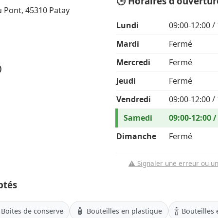
🕒 Horaires d'ouvertur
du Pont, 45310 Patay
Lundi
09:00-12:00 /
Mardi
Fermé
Mercredi
Fermé
)
Jeudi
Fermé
Vendredi
09:00-12:00 /
Samedi
09:00-12:00 /
Dimanche
Fermé
⚠️ Signaler une erreur ou u
ptés
🧴
🍾
Boites de conserve
Bouteilles en plastique
Bouteilles 