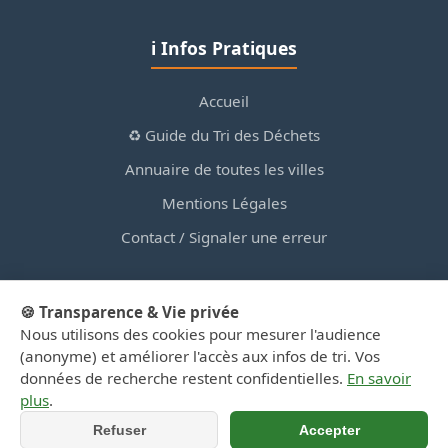
ℹ️ Infos Pratiques
Accueil
♻️ Guide du Tri des Déchets
Annuaire de toutes les villes
Mentions Légales
Contact / Signaler une erreur
🍪 Transparence & Vie privée
Nous utilisons des cookies pour mesurer l'audience
© 2026 PortailDesDechetsEnRegionCentre.fr — Site
(anonyme) et améliorer l'accès aux infos de tri. Vos
d'information privé, non affilié aux collectivités.
données de recherche restent confidentielles.
En savoir
plus
.
Refuser
Accepter
📞 Appeler
📍 Y aller (GPS)